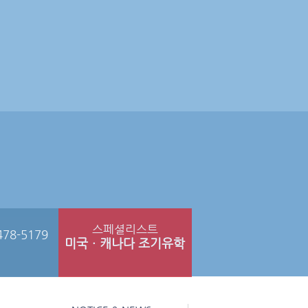
스페셜리스트
478-5179
미국ㆍ캐나다 조기유학