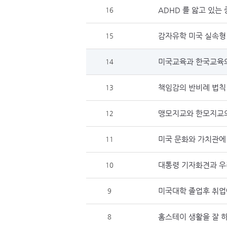
ADHD 를 앓고 있는
16
감자유학 미국 실속형
15
미국교육과 한국교육
14
책임감의 반비례 법칙
13
맹모지교와 한모지교
12
미국 문화와 가치관에
11
대통령 기자화견과 우
10
미국대학 졸업후 취업
9
홈스테이 생활을 잘 
8