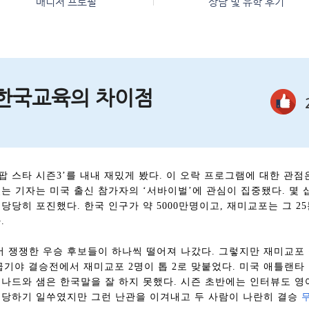
매니저 프로필
상담 및 유학 후기
한국교육의 차이점
터
팝 스타 시즌
3
’를 내내 재밌게 봤다
.
이 오락 프로그램에 대한 관점
는 기자는 미국 출신 참가자의 ‘서바이벌’에 관심이 집중됐다
.
몇 
 당당히 포진했다
.
한국 인구가 약
5000
만명이고
,
재미교포는 그
25
다
.
 쟁쟁한 우승 후보들이 하나씩 떨어져 나갔다
.
그렇지만 재미교포 
급기야 결승전에서 재미교포
2
명이 톱
2
로 맞붙었다
.
미국 애틀랜타 
나드와 샘은 한국말을 잘 하지 못했다
.
시즌 초반에는 인터뷰도 영
 당하기 일쑤였지만 그런 난관을 이겨내고 두 사람이 나란히 결승