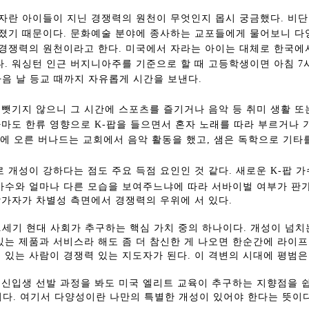
자란 아이들이 지닌 경쟁력의 원천이 무엇인지 몹시 궁금했다
.
비단
졌기 때문이다
.
문화예술 분야에 종사하는 교포들에게 물어보니 다
 경쟁력의 원천이라고 한다
.
미국에서 자라는 아이는 대체로 한국에
다
.
워싱턴 인근 버지니아주를 기준으로 할 때 고등학생이면 아침
7
음 날 등교 때까지 자유롭게 시간을 보낸다
.
뺏기지 않으니 그 시간에 스포츠를 즐기거나 음악 등 취미 생활 또
아마도 한류 영향으로
K-
팝을 들으면서 혼자 노래를 따라 부르거나 
에 오른 버나드는 교회에서 음악 활동을 했고
,
샘은 독학으로 기타
 개성이 강하다는 점도 주요 득점 요인인 것 같다
.
새로운
K-
팝 가
가수와 얼마나 다른 모습을 보여주느냐에 따라 서바이벌 여부가 판
참가자가 차별성 측면에서 경쟁력의 우위에 서 있다
.
1
세기 현대 사회가 추구하는 핵심 가치 중의 하나이다
.
개성이 넘치
있는 제품과 서비스라 해도 좀 더 참신한 게 나오면 한순간에 라이
 있는 사람이 경쟁력 있는 지도자가 된다
.
이 격변의 시대에 평범은
 신입생 선발 과정을 봐도 미국 엘리트 교육이 추구하는 지향점을 쉽
이다
.
여기서 다양성이란 나만의 특별한 개성이 있어야 한다는 뜻이