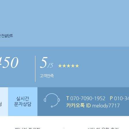
문 컨설턴트
450
5
/5
고객만족
T
070-7090-1952
P
010-3
실시간
청
문자상담
카카오톡 ID
melody7717