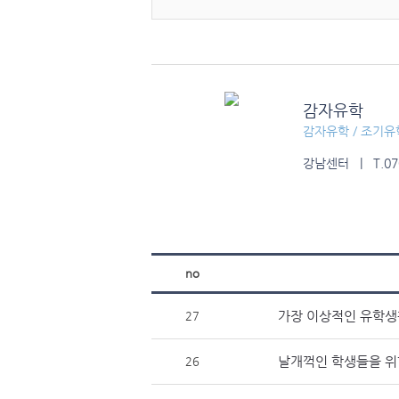
감자유학
감자유학 / 조기유
강남센터 | T.070-
no
가장 이상적인 유학생
27
날개꺽인 학생들을 위
26