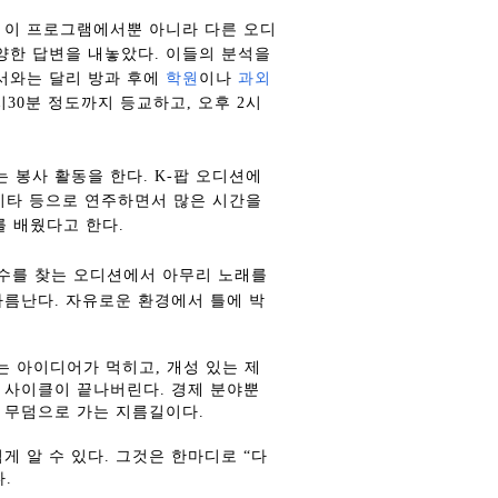
 이 프로그램에서뿐 아니라 다른 오디
양한 답변을 내놓았다
.
이들의 분석을
서와는 달리 방과 후에
학원
이나
과외
시
30
분 정도까지 등교하고
,
오후
2
시
는 봉사 활동을 한다
. K-
팝 오디션에
기타 등으로 연주하면서 많은 시간을
를 배웠다고 한다
.
수를 찾는 오디션에서 아무리 노래를
가름난다
.
자유로운 환경에서 틀에 박
는 아이디어가 먹히고
,
개성 있는 제
프 사이클이 끝나버린다
.
경제 분야뿐
 무덤으로 가는 지름길이다
.
게 알 수 있다
.
그것은 한마디로 “다
다
.