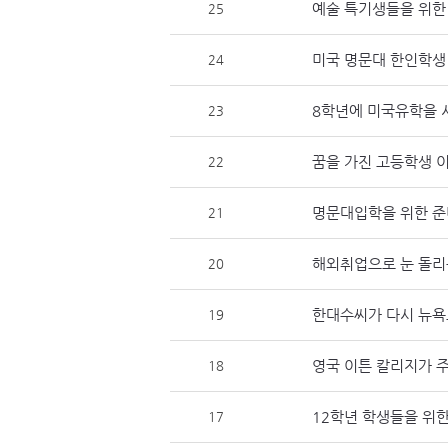
예술 특기생들을 위한 
25
미국 명문대 한인학생
24
8학년에 미국유학을 
23
꿈을 가진 고등학생 
22
명문대입학을 위한 준
21
해외취업으로 눈 돌리
20
한대수씨가 다시 뉴욕
19
영국 이튼 칼리지가 
18
12학년 학생들을 위한
17