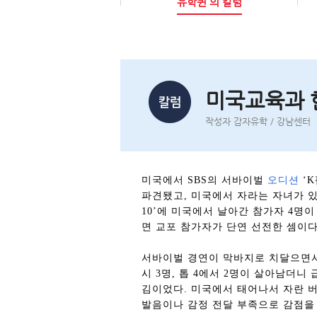
유학퀸 의 칼럼
미국교육과 
작성자 감자유학 / 강남센
미국에서
SBS
의 서바이벌
오디션
‘
K
파견됐고
,
미국에서 자라는 자녀가 있
10
’에 미국에서 날아간 참가자
4
명이
면 교포 참가자가 단연 선전한 셈이
서바이벌 경연이 막바지로 치달으면서
시
3
명
,
톱
4
에서
2
명이 살아남더니 
김이었다
.
미국에서 태어나서 자란 버
발음이나 감정 전달 부족으로 감점을