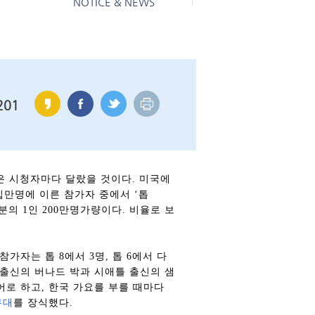
NOTICE & NEWS
201
은 시청자마다 달랐을 것이다
.
미국에
십만명에 이른 참가자 중에서 ‘톱
분의
1
인
200
만명가량이다
.
비율로 보
참가자는 톱
8
에서
3
명
,
톱
6
에서 다
출신의 버나드 박과 시애틀 출신의 샘
어로 하고
,
한국 가요를 부를 때마다
무대
를 장식했다
.