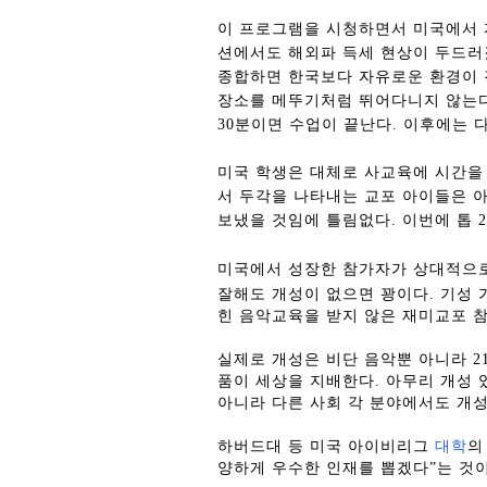
이 프로그램을 시청하면서 미국에서 
션에서도 해외파 득세 현상이 두드러
종합하면 한국보다 자유로운 환경이
장소를 메뚜기처럼 뛰어다니지 않는
30
분이면 수업이 끝난다
.
이후에는 다
미국 학생은 대체로 사교육에 시간을 
서 두각을 나타내는 교포 아이들은 
보냈을 것임에 틀림없다
.
이번에 톱
2
미국에서 성장한 참가자가 상대적으로
잘해도 개성이 없으면 꽝이다
.
기성 
힌 음악교육을 받지 않은 재미교포 
실제로 개성은 비단 음악뿐 아니라
2
품이 세상을 지배한다
.
아무리 개성 
아니라 다른 사회 각 분야에서도 개성
하버드대 등 미국 아이비리그
대학
의
양하게 우수한 인재를 뽑겠다”는 것