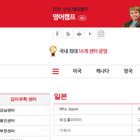
일본
감자유학 센터
· Why Japan
·
+
강남센터
+
· 워킹홀리데이
·
용인센터
+
· 기숙사
·
부천센터