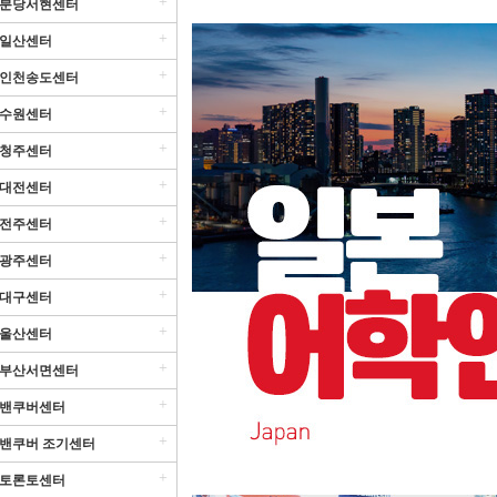
+
분당서현센터
+
일산센터
+
인천송도센터
+
수원센터
+
청주센터
+
대전센터
+
전주센터
+
광주센터
+
대구센터
+
울산센터
+
부산서면센터
+
밴쿠버센터
+
밴쿠버 조기센터
+
토론토센터