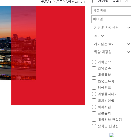
개인정보 동의
[보기]
HOME
일본
Why Japan
어학연수
연계연수
대학유학
초중고유학
영어캠프
워킹홀리데이
해외인턴쉽
해외취업
일본유학
대학진학 컨설팅
장학금 컨설팅