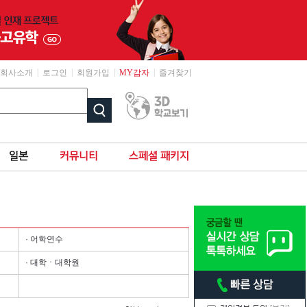
|
|
|
|
회사소개
로그인
회원가입
MY감자
즐겨찾기
· 어학연수
· 대학ㆍ대학원