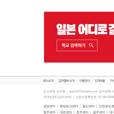
회사소개
감자멤버 소개
이용안내
인재채용
지사
감자유학 건의함 | macyu6333@naver.com 감자유학
(주)매경IC(감자유학) | 사업자등록번호 107-86-93008
강남센터
|
분당판교센터
|
일산센터
|
인천송도
청주센터
|
대전센터
|
전주센터
|
광주센터
|
대