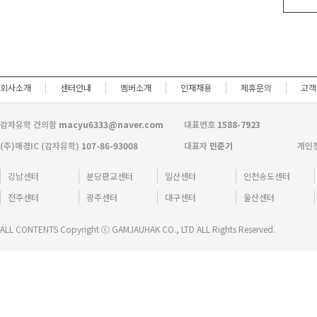
회사소개
센터안내
멤버소개
인재채용
제휴문의
고객
감자유학 건의함
macyu6333@naver.com
대표번호
1588-7923
(주)매경IC (감자유학)
107-86-93008
대표자
민준기
개인
강남센터
분당판교센터
일산센터
인천송도센터
전주센터
광주센터
대구센터
울산센터
ALL CONTENTS Copyright ⓒ GAMJAUHAK CO., LTD ALL Rights Reserved.