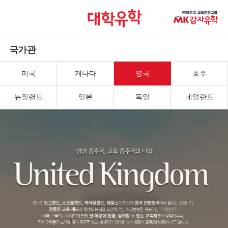
국가관
미국
캐나다
영국
호주
뉴질랜드
일본
독일
네덜란드