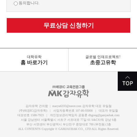
동의합니다.
무료상담 신청하기
대학유학
글로벌 인재프로젝트!
홈 바로가기
초중고유학
감자유학 건의함 | macyu6333@naver.com 감자유학 대표 유일철
(주)매경IC(감자유학) | 사업자등록번호 107-86-93008 | 대표자 유일철
대표번호 1588-7923 | 개인정보관리책임자 공동훈 dhgong@gamjauhak.com
서울 강남센터 서울특별시 서초구 서초대로 77길 61 S&C타워 강남 6층
부산 서면센터 부산광역시 부산진구 중앙대로 700 (부전동) 2층
ALL CONTENTS Copyright © GAMJAUHAK CO., LTD ALL Rights Reserved.