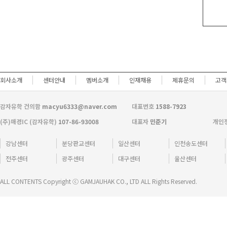
회사소개
센터안내
멤버소개
인재채용
제휴문의
고객
감자유학 건의함
macyu6333@naver.com
대표번호
1588-7923
(주)매경IC (감자유학)
107-86-93008
대표자
민준기
개인
강남센터
분당판교센터
일산센터
인천송도센터
전주센터
광주센터
대구센터
울산센터
ALL CONTENTS Copyright ⓒ GAMJAUHAK CO., LTD ALL Rights Reserved.