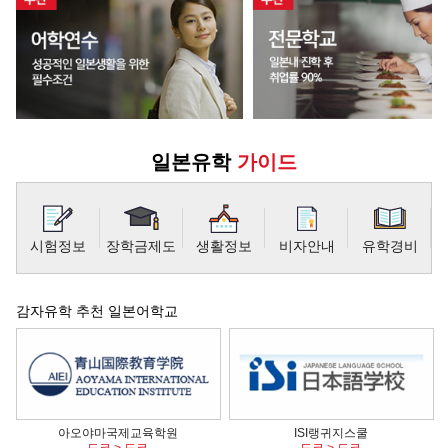
일본유학
가이드
시험정보
장학금제도
생활정보
비자안내
유학경비
감자유학 추천 일본어학교
아오야마국제교육학원
ISI랭귀지스쿨
도쿄 > 도쿄
도쿄 > 도쿄