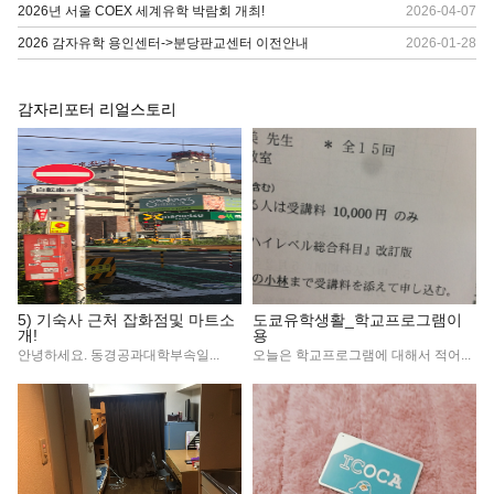
2026년 서울 COEX 세계유학 박람회 개최!
2026-04-07
2026 감자유학 용인센터->분당판교센터 이전안내
2026-01-28
감자리포터 리얼스토리
5) 기숙사 근처 잡화점및 마트소
도쿄유학생활_학교프로그램이
개!
용
안녕하세요. 동경공과대학부속일...
오늘은 학교프로그램에 대해서 적어...