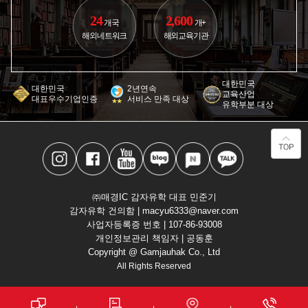
24
2,600
개국
개+
해외네트워크
해외교육기관
대한민국
대한민국
2년연속
교육산업
대표우수기업인증
서비스 만족 대상
유학부분 대상
㈜매경IC 감자유학 대표 민준기
감자유학 건의함 | macyu6333@naver.com
사업자등록증 번호 | 107-86-93008
개인정보관리 책임자 | 공동훈
Copyright @ Gamjauhak Co., Ltd
All Rights Reserved