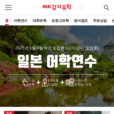
홈
어학연수
대학유학
초중고유학
영어캠프
무료상담
2025년 1월/4월학기 모집중 (단기 상시 모집중)
일본 어학연수
+
+
안심
1:1맞춤
서포터즈
유학
컨설팅
장학금 지원