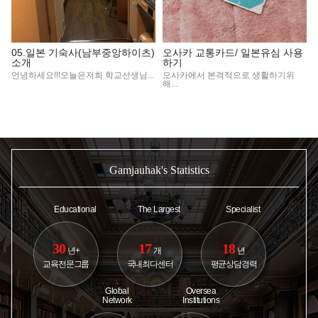
05.일본 기숙사(남부중앙하이츠)
오사카 교통카드/ 일본유심 사용
소개
하기
언녕하세요!!!오늘은저희 학교선생님...
오사카에서 본격적으로 생활하기위
해...
Gamjauhak's Statistics
Educational
The Largest
Specialist
30
17
18
년+
개
년
교육전문그룹
국내최다센터
평균상담경력
Global
Oversea
Network
Institutions