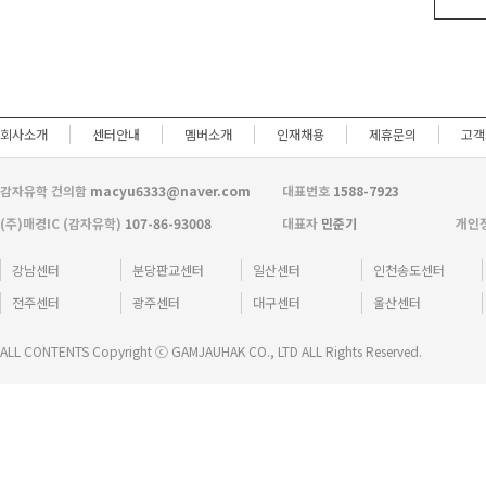
회사소개
센터안내
멤버소개
인재채용
제휴문의
고객
감자유학 건의함
macyu6333@naver.com
대표번호
1588-7923
(주)매경IC (감자유학)
107-86-93008
대표자
민준기
개인
강남센터
분당판교센터
일산센터
인천송도센터
전주센터
광주센터
대구센터
울산센터
ALL CONTENTS Copyright ⓒ GAMJAUHAK CO., LTD ALL Rights Reserved.