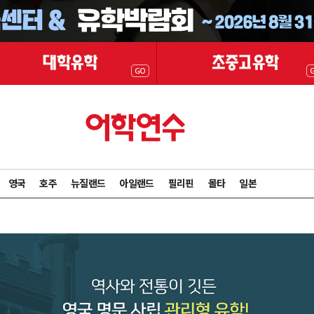
영국
호주
뉴질랜드
아일랜드
필리핀
몰타
일본