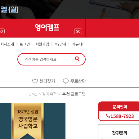
회사소개
|
로그인
|
회원가입
|
MY감자
|
커뮤니티
센터찾기
무료상담
HOME
감자유학
추천 프로그램
문의전화
1588-7923
간편문의