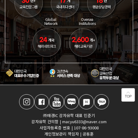
30
17
18
년+
개
년
교육전문그룹
국내최다센터
평균상담경력
Global
Oversea
Network
Institutions
24
2,600
개국
개+
해외네트워크
해외교육기관
대한민국
대한민국
2년연속
교육산업
대표우수기업인증
서비스 만족 대상
유학부분 대상
㈜매경IC 감자유학 대표 민준기
감자유학 건의함 | macyu6333@naver.com
사업자등록증 번호 | 107-86-93008
개인정보관리 책임자 | 공동훈