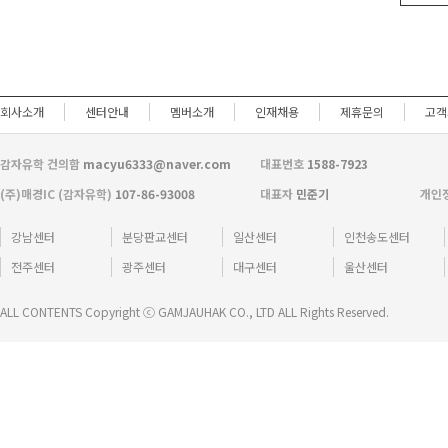
회사소개
센터안내
멤버소개
인재채용
제휴문의
고객
감자유학 건의함
macyu6333@naver.com
대표번호
1588-7923
(주)매경IC (감자유학)
107-86-93008
대표자
민준기
개인
강남센터
분당판교센터
일산센터
인천송도센터
전주센터
광주센터
대구센터
울산센터
ALL CONTENTS Copyright ⓒ GAMJAUHAK CO., LTD ALL Rights Reserved.