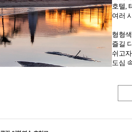
호텔,
여러 
형형색
즐길 
쉬고자
도심 