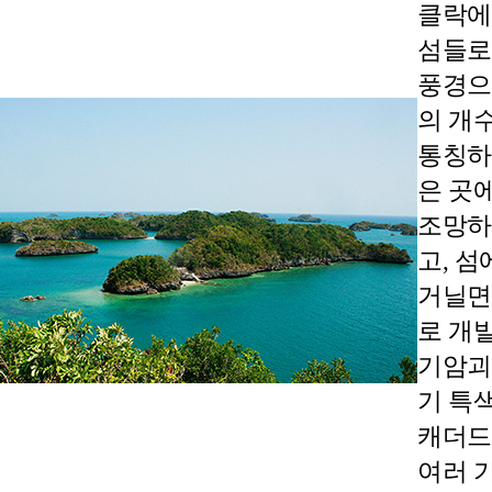
클락에
섬들로
풍경으
의 개
통칭하
은 곳
조망하
고, 
거닐면
로 개
기암괴석
기 특
캐더드
여러 