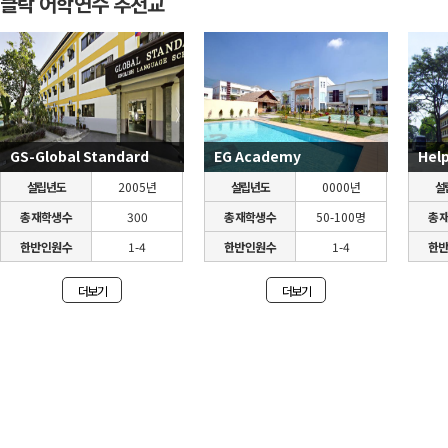
클락 어학연수 추천교
GS-Global Standard
EG Academy
설립년도
2005년
설립년도
0000년
설
총 재학생 수
300
총 재학생 수
50-100명
총 
한반 인원 수
1-4
한반 인원 수
1-4
한반
더보기
더보기