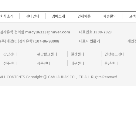
회사소개
센터안내
멤버소개
인재채용
제휴문의
고객
감자유학 건의함
macyu6333@naver.com
대표번호
1588-7923
(주)매경IC (감자유학)
107-86-93008
대표자
민준기
개인
강남센터
분당판교센터
일산센터
인천송도센터
전주센터
광주센터
대구센터
울산센터
ALL CONTENTS Copyright ⓒ GAMJAUHAK CO., LTD ALL Rights Reserved.