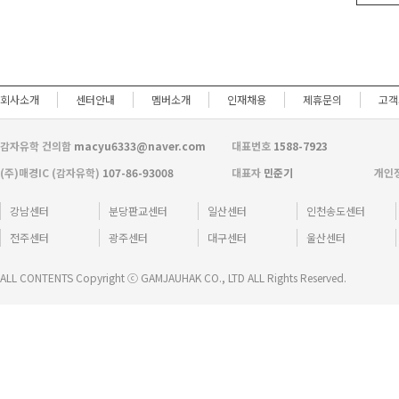
회사소개
센터안내
멤버소개
인재채용
제휴문의
고객
감자유학 건의함
macyu6333@naver.com
대표번호
1588-7923
(주)매경IC (감자유학)
107-86-93008
대표자
민준기
개인
강남센터
분당판교센터
일산센터
인천송도센터
전주센터
광주센터
대구센터
울산센터
ALL CONTENTS Copyright ⓒ GAMJAUHAK CO., LTD ALL Rights Reserved.