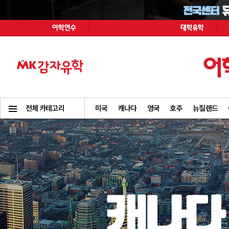
전체 카테고리
미국
캐나다
영국
호주
뉴질랜드