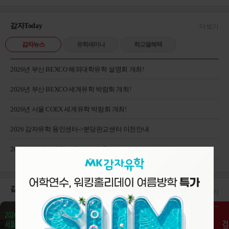
감자Today
더보기
감자뉴스
유학세미나
학교별혜택
2026년 부산 BEXCO 해외대학유학 설명회 개최!
2026년 부산 BEXCO 세계유학 박람회 개최!
2026년 서울 COEX 세계유학 박람회 개최!
2026 감자유학 용인센터->분당판교센터 이전안내
2026 대구 해외대학 진학 설명회 후기
감자Tube!
더보기