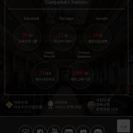
지상철(overground)로 약
이를 두군데만 있어보았지
던 사진을 
Gamjauhak's Statistics
한국에서 고1 첫 시험 보고 내신 등급 보고 진짜
35분 내로도달 가능한 안전
만 둘 다 한국음식을 많이
다 !!!! 집
절망했었거든요.. 부모...
하고 조용한
하려구 하더라구요 첫번째
에 운동을 갑
캐나다
홈스테이는
앞에 초등학
2025.10.30
황○경
Educational
The Largest
Specialist
애듀부산 | 컨설턴트 박은혜
30
17
18
년+
개
년
아이가 운동 좋아하고 자연 친화적인 성향이라
교육전문그룹
국내최다센터
평균상담경력
뉴질랜드 추천받았어요. 학교...
뉴질랜드
2025.11.03
권○윤
Global
Oversea
Network
Institutions
애듀부산 | 컨설턴트 이진영
24
2,600
서구권은 너무 멀고 비용도 부담이라 아시아 쪽
개국
개+
국제학교 알아봤어요. 뉴질...
뉴질랜드
해외네트워크
해외교육기관
2026.01.12
서○원
애듀부산 | 컨설턴트 박일평
대한민국
대한민국
2년연속
교육산업
제가 유학 가고 싶다고 엄마한테 계속 떼써서 오
대표우수기업인증
서비스 만족 대상
유학부분 대상
늘 같이 유학원 갔는데요!...
미국
2026.02.27
오○민
애듀부산 | 컨설턴트 센터장