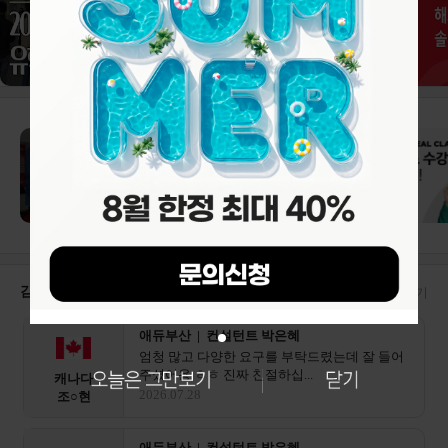
감자유학 수속후기
더보기
애듀부산 | 컨설턴트 박은혜
엄청 많고 다양한 요구를 부탁드렸는데 잘 들어
주셨어용 ㅎㅎ 진짜 친절하십...
캐나다
2026.07.28
조○현
애듀부산 | 컨설턴트 박은혜