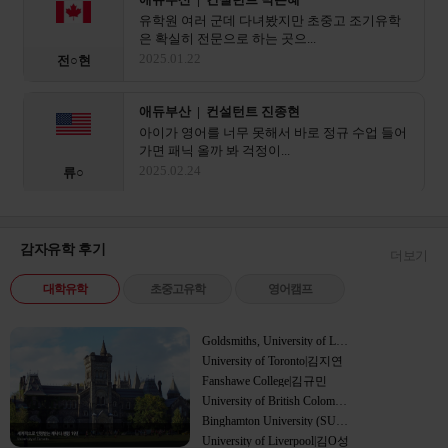
유학원 여러 군데 다녀봤지만 초중고 조기유학
은 확실히 전문으로 하는 곳으...
2025.01.22
전○현
애듀부산 | 컨설턴트 진종현
아이가 영어를 너무 못해서 바로 정규 수업 들어
가면 패닉 올까 봐 걱정이...
2025.02.24
류○
애듀부산 | 컨설턴트 이진영
제주 국제학교 떨어지고 상심이 크다 가 해외 조
감자유학 후기
더보기
기유학 쪽으로 상담받았어요...
캐나다
2025.03.01
유○
대학유학
초중고유학
영어캠프
애듀부산 | 컨설턴트 박일평
Goldsmiths, University of London|한민주
초등학생 애 비자랑 부모 동반 비자 서류가 이렇
University of Toronto|김지연
게 복잡할 줄이야.. 혼자...
영국
Fanshawe College|김규민
2025.04.09
안○
University of British Colombia (UBC)|정해우
Binghamton University (SUNY)|이치훈
University of Liverpool|김O성
애듀부산 | 컨설턴트 센터장