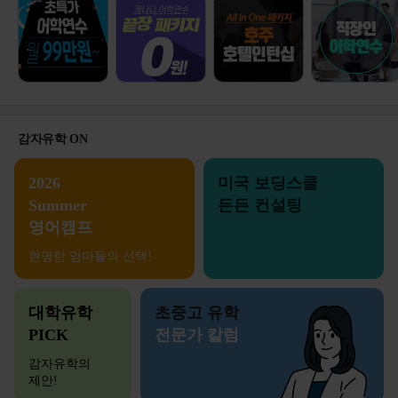
감자유학 ON
2026
미국 보딩스쿨
Summer
든든 컨설팅
영어캠프
현명한 엄마들의 선택!
대학유학
초중고 유학
PICK
전문가 칼럼
감자유학의
제안!