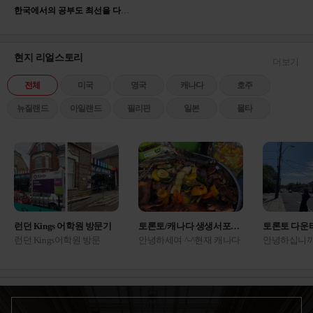
한국에서의 공부도 최선을 다해 임했지만 영어에 대한 관심이 많았고 해외에서의 고등학교 생활이 저의 견문을 더 넓힐 수 있다는 생각에 유학을 결심했고, 중학교 졸업후 한국 고등학교 진학 대신 유학을 준비하여 2017년 2월부터 캐나다 고등학교에 진학하게 되었습니다.
애 친구 엄마가 여기 상담 잘 해준다고 해서 갔
는데 진짜네요 ㅋㅋㅋ 다른...
미국
2025.05.22
백○진
현지 리얼스토리
더보기
애듀부산 | 컨설턴트 박은혜
전체
미국
영국
캐나다
호주
국내 국제학교를 갈지 아예 해외로 나갈지 결정
못 하고 갔는데, 아이 성...
미국
뉴질랜드
아일랜드
필리핀
일본
몰타
2025.06.13
배○원
애듀부산 | 컨설턴트 진종현
영국 의대나 명문대 목표라 에이레벨을 해야 하
나 파운데이션을 해야 하나 ...
영국
2025.07.17
송○이
런던 Kings 어학원 방문기
토론토/캐나다 생생서포터즈 후기
토론토 다운
애듀부산 | 컨설턴트 이진영
런던 Kings어학원 방문
안녕하세여 ^-^현재 캐나다
안녕하십니까
고2라 마음이 너무 급해서 상담 내내 질문만 마
기 1957년 설립, 66년의 역
토론토에서 생활 하고 있는
포터 박다솔
구 던졌네요 ㅠ 지금 시기...
캐나다
사를 가진 Kings 어학원 런
생생 서포터즈 이유진 입니
토론토 현지
2025.08.12
황○람
던캠퍼스에 다녀왔어
다. 오늘은 홈스테이 밥이
시다구요 ??
요! Beckenham 지역은 런던
어떻게 나오는지 끄적여보
인해주세요 
4존,센트럴 런던에서 튜브/
려구요 !! ㅎㅎ저가 홈스테
운타운 돌아
애듀부산 | 컨설턴트 센터장