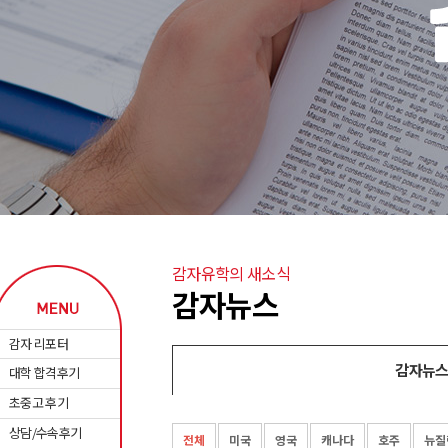
감자유학의 새소식
감자뉴스
감자 리포터
감자뉴
대학 합격후기
초중고 후기
상담/수속후기
전체
미국
영국
캐나다
호주
뉴질