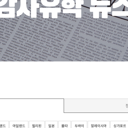
스
랜드
아일랜드
필리핀
일본
몰타
두바이
말레이시아
싱가포르