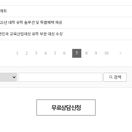
 개최
21년 대학 유학 솔루션 및 특별혜택 제공
 대한민국 교육산업대상 유학 부문 대상 수상
1
2
3
4
5
6
7
8
9
10
>
무료상담신청