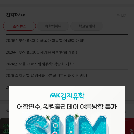
감자Today
더보기
감자뉴스
유학세미나
학교별혜택
2026년 부산 BEXCO 해외대학유학 설명회 개최!
2026년 부산 BEXCO 세계유학 박람회 개최!
2026년 서울 COEX 세계유학 박람회 개최!
2026 감자유학 용인센터->분당판교센터 이전안내
2026 대구 해외대학 진학 설명회 후기
감자Tube!
더보기