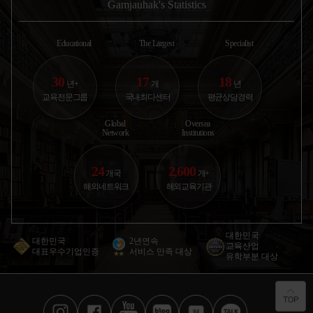
지상철(overground)로 약
이를 두군데만 있어보았지
던 사진을 
Gamjauhak's Statistics
한국에서 고1 첫 시험 보고 내신 등급 보고 진짜
35분 내로도달 가능한 안전
만 둘 다 한국음식을 많이
다 !!!! 집
절망했었거든요.. 부모...
하고 조용한
하려구 하더라구요 첫번째
에 운동을 갑
캐나다
홈스테이는
앞에 초등학
2025.10.30
황○경
Educational
The Largest
Specialist
애듀부산 | 컨설턴트 박은혜
30
17
18
년+
개
년
아이가 운동 좋아하고 자연 친화적인 성향이라
교육전문그룹
국내최다센터
평균상담경력
뉴질랜드 추천받았어요. 학교...
뉴질랜드
2025.11.03
권○윤
Global
Oversea
Network
Institutions
애듀부산 | 컨설턴트 이진영
24
2,600
서구권은 너무 멀고 비용도 부담이라 아시아 쪽
개국
개+
국제학교 알아봤어요. 뉴질...
뉴질랜드
해외네트워크
해외교육기관
2026.01.12
서○원
애듀부산 | 컨설턴트 박일평
대한민국
대한민국
2년연속
교육산업
제가 유학 가고 싶다고 엄마한테 계속 떼써서 오
대표우수기업인증
서비스 만족 대상
유학부분 대상
늘 같이 유학원 갔는데요!...
미국
2026.02.27
오○민
애듀부산 | 컨설턴트 센터장