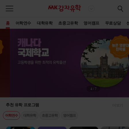
홈
어학연수
대학유학
초중고유학
영어캠프
무료상담
4
/
7
추천 유학 프로그램
더보기
어학연수
대학유학
초중고유학
영어캠프