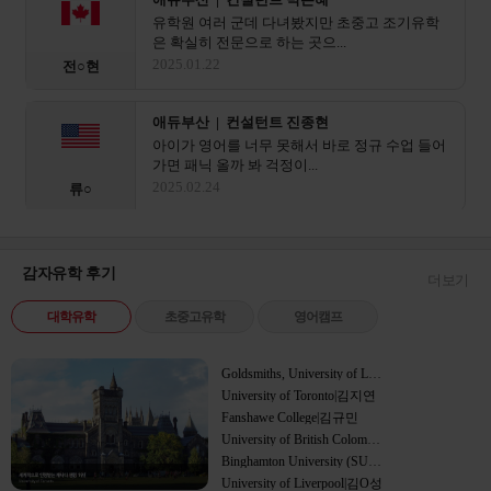
유학원 여러 군데 다녀봤지만 초중고 조기유학
은 확실히 전문으로 하는 곳으...
2025.01.22
전○현
애듀부산 | 컨설턴트 진종현
아이가 영어를 너무 못해서 바로 정규 수업 들어
가면 패닉 올까 봐 걱정이...
2025.02.24
류○
애듀부산 | 컨설턴트 이진영
제주 국제학교 떨어지고 상심이 크다 가 해외 조
감자유학 후기
더보기
기유학 쪽으로 상담받았어요...
캐나다
2025.03.01
유○
대학유학
초중고유학
영어캠프
애듀부산 | 컨설턴트 박일평
Goldsmiths, University of London|한민주
초등학생 애 비자랑 부모 동반 비자 서류가 이렇
University of Toronto|김지연
게 복잡할 줄이야.. 혼자...
영국
Fanshawe College|김규민
2025.04.09
안○
University of British Colombia (UBC)|정해우
Binghamton University (SUNY)|이치훈
University of Liverpool|김O성
애듀부산 | 컨설턴트 센터장