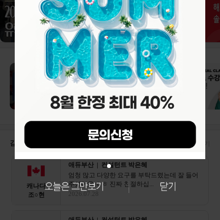
감자유학 수속후기
더보기
애듀부산 | 컨설턴트 박은혜
엄청 많고 다양한 요구를 부탁드렸는데 잘 들어
주셨어용 ㅎㅎ 진짜 친절하십...
캐나다
2026.07.28
조○현
애듀부산 | 컨설턴트 박은혜