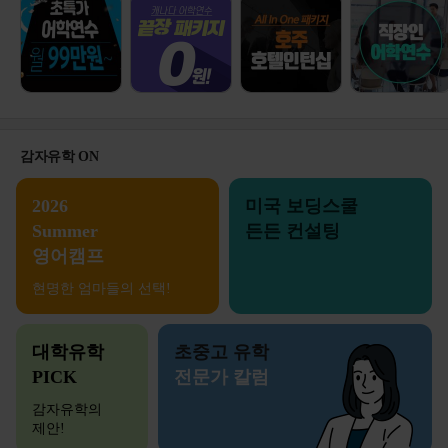
감자유학 ON
2026
미국 보딩스쿨
Summer
든든 컨설팅
영어캠프
현명한 엄마들의 선택!
대학유학
초중고 유학
PICK
전문가 칼럼
감자유학의
제안!