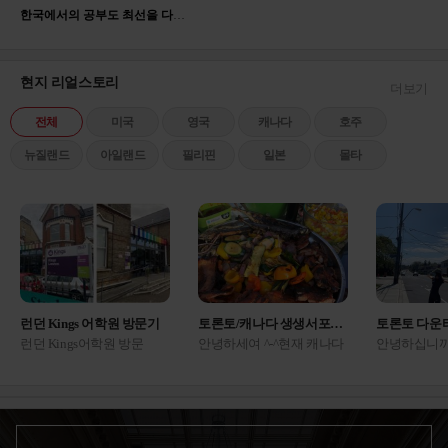
한국에서의 공부도 최선을 다해 임했지만 영어에 대한 관심이 많았고 해외에서의 고등학교 생활이 저의 견문을 더 넓힐 수 있다는 생각에 유학을 결심했고, 중학교 졸업후 한국 고등학교 진학 대신 유학을 준비하여 2017년 2월부터 캐나다 고등학교에 진학하게 되었습니다.
애 친구 엄마가 여기 상담 잘 해준다고 해서 갔
는데 진짜네요 ㅋㅋㅋ 다른...
미국
2025.05.22
백○진
현지 리얼스토리
더보기
애듀부산 | 컨설턴트 박은혜
전체
미국
영국
캐나다
호주
국내 국제학교를 갈지 아예 해외로 나갈지 결정
못 하고 갔는데, 아이 성...
미국
뉴질랜드
아일랜드
필리핀
일본
몰타
2025.06.13
배○원
애듀부산 | 컨설턴트 진종현
영국 의대나 명문대 목표라 에이레벨을 해야 하
나 파운데이션을 해야 하나 ...
영국
2025.07.17
송○이
런던 Kings 어학원 방문기
토론토/캐나다 생생서포터즈 후기
토론토 다운
애듀부산 | 컨설턴트 이진영
런던 Kings어학원 방문
안녕하세여 ^-^현재 캐나다
안녕하십니까
고2라 마음이 너무 급해서 상담 내내 질문만 마
기 1957년 설립, 66년의 역
토론토에서 생활 하고 있는
포터 박다솔
구 던졌네요 ㅠ 지금 시기...
캐나다
사를 가진 Kings 어학원 런
생생 서포터즈 이유진 입니
토론토 현지
2025.08.12
황○람
던캠퍼스에 다녀왔어
다. 오늘은 홈스테이 밥이
시다구요 ??
요! Beckenham 지역은 런던
어떻게 나오는지 끄적여보
인해주세요 
4존,센트럴 런던에서 튜브/
려구요 !! ㅎㅎ저가 홈스테
운타운 돌아
애듀부산 | 컨설턴트 센터장