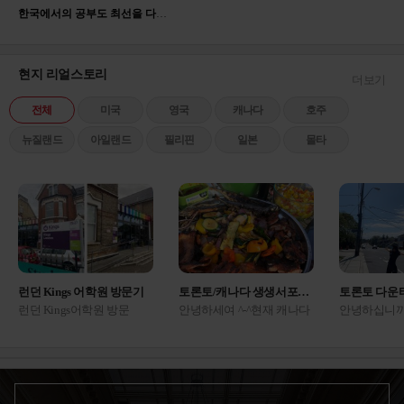
한국에서의 공부도 최선을 다해 임했지만 영어에 대한 관심이 많았고 해외에서의 고등학교 생활이 저의 견문을 더 넓힐 수 있다는 생각에 유학을 결심했고, 중학교 졸업후 한국 고등학교 진학 대신 유학을 준비하여 2017년 2월부터 캐나다 고등학교에 진학하게 되었습니다.
애 친구 엄마가 여기 상담 잘 해준다고 해서 갔
는데 진짜네요 ㅋㅋㅋ 다른...
미국
2025.05.22
백○진
현지 리얼스토리
더보기
애듀부산 | 컨설턴트 박은혜
전체
미국
영국
캐나다
호주
국내 국제학교를 갈지 아예 해외로 나갈지 결정
못 하고 갔는데, 아이 성...
미국
뉴질랜드
아일랜드
필리핀
일본
몰타
2025.06.13
배○원
애듀부산 | 컨설턴트 진종현
영국 의대나 명문대 목표라 에이레벨을 해야 하
나 파운데이션을 해야 하나 ...
영국
2025.07.17
송○이
런던 Kings 어학원 방문기
토론토/캐나다 생생서포터즈 후기
토론토 다운
애듀부산 | 컨설턴트 이진영
런던 Kings어학원 방문
안녕하세여 ^-^현재 캐나다
안녕하십니까
고2라 마음이 너무 급해서 상담 내내 질문만 마
기 1957년 설립, 66년의 역
토론토에서 생활 하고 있는
포터 박다솔
구 던졌네요 ㅠ 지금 시기...
캐나다
사를 가진 Kings 어학원 런
생생 서포터즈 이유진 입니
토론토 현지
2025.08.12
황○람
던캠퍼스에 다녀왔어
다. 오늘은 홈스테이 밥이
시다구요 ??
요! Beckenham 지역은 런던
어떻게 나오는지 끄적여보
인해주세요 
4존,센트럴 런던에서 튜브/
려구요 !! ㅎㅎ저가 홈스테
운타운 돌아
애듀부산 | 컨설턴트 센터장