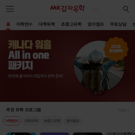
홈
어학연수
대학유학
초중고유학
영어캠프
무료상담
4
/
7
추천 유학 프로그램
더보기
어학연수
대학유학
초중고유학
영어캠프