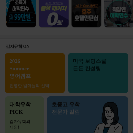
감자유학 ON
2026
미국 보딩스쿨
Summer
든든 컨설팅
영어캠프
현명한 엄마들의 선택!
대학유학
초중고 유학
PICK
전문가 칼럼
감자유학의
제안!