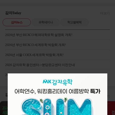
감자Today
더보기
감자뉴스
유학세미나
학교별혜택
2026년 부산 BEXCO 해외대학유학 설명회 개최!
2026년 부산 BEXCO 세계유학 박람회 개최!
2026년 서울 COEX 세계유학 박람회 개최!
2026 감자유학 용인센터->분당판교센터 이전안내
2026 대구 해외대학 진학 설명회 후기
감자Tube!
더보기