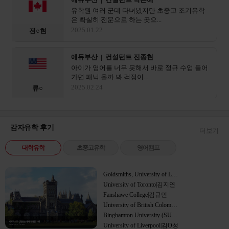
유학원 여러 군데 다녀봤지만 초중고 조기유학
은 확실히 전문으로 하는 곳으...
2025.01.22
전○현
애듀부산 | 컨설턴트 진종현
아이가 영어를 너무 못해서 바로 정규 수업 들어
가면 패닉 올까 봐 걱정이...
2025.02.24
류○
애듀부산 | 컨설턴트 이진영
제주 국제학교 떨어지고 상심이 크다 가 해외 조
감자유학 후기
더보기
기유학 쪽으로 상담받았어요...
캐나다
2025.03.01
유○
대학유학
초중고유학
영어캠프
애듀부산 | 컨설턴트 박일평
Goldsmiths, University of London|한민주
초등학생 애 비자랑 부모 동반 비자 서류가 이렇
University of Toronto|김지연
게 복잡할 줄이야.. 혼자...
영국
Fanshawe College|김규민
2025.04.09
안○
University of British Colombia (UBC)|정해우
Binghamton University (SUNY)|이치훈
University of Liverpool|김O성
애듀부산 | 컨설턴트 센터장