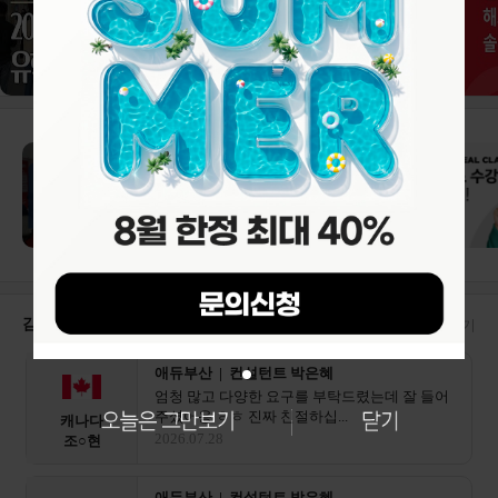
감자유학 수속후기
더보기
애듀부산 | 컨설턴트 박은혜
엄청 많고 다양한 요구를 부탁드렸는데 잘 들어
주셨어용 ㅎㅎ 진짜 친절하십...
캐나다
2026.07.28
조○현
애듀부산 | 컨설턴트 박은혜