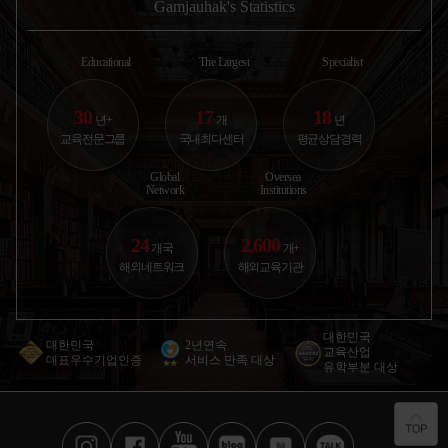
지상철(overground)로 약
이를 두군데만 있어보았지
던 사진을 
Gamjauhak's Statistics
한국에서 고1 첫 시험 보고 내신 등급 보고 진짜
35분 내로도달 가능한 안전
만 둘 다 한국음식을 많이
다 !!!! 집
절망했었거든요.. 부모...
하고 조용한
하려구 하더라구요 첫번째
에 운동을 갑
캐나다
홈스테이는
앞에 초등학
2025.10.30
황○경
Educational
The Largest
Specialist
애듀부산 | 컨설턴트 박은혜
30
17
18
년+
개
년
아이가 운동 좋아하고 자연 친화적인 성향이라
교육전문그룹
국내최다센터
평균상담경력
뉴질랜드 추천받았어요. 학교...
뉴질랜드
2025.11.03
권○윤
Global
Oversea
Network
Institutions
애듀부산 | 컨설턴트 이진영
24
2,600
서구권은 너무 멀고 비용도 부담이라 아시아 쪽
개국
개+
국제학교 알아봤어요. 뉴질...
뉴질랜드
해외네트워크
해외교육기관
2026.01.12
서○원
애듀부산 | 컨설턴트 박일평
대한민국
대한민국
2년연속
교육산업
제가 유학 가고 싶다고 엄마한테 계속 떼써서 오
대표우수기업인증
서비스 만족 대상
유학부분 대상
늘 같이 유학원 갔는데요!...
미국
2026.02.27
오○민
애듀부산 | 컨설턴트 센터장