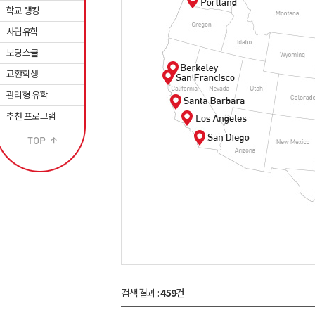
학교 랭킹
사립유학
보딩스쿨
교환학생
관리형 유학
추천 프로그램
검색결과 :
459
건