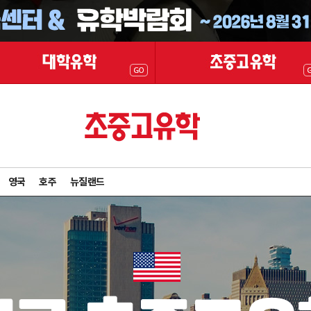
영국
호주
뉴질랜드