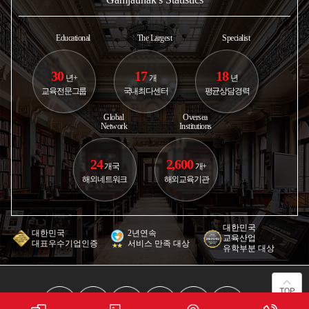
Educational
The Largest
Specialist
30
17
18
년+
개
년
교육전문그룹
국내최다센터
평균상담경력
Global
Oversea
Network
Institutions
24
2,600
개국
개+
해외네트워크
해외교육기관
대한민국
대한민국
2년연속
교육산업
대표우수기업인증
서비스 만족 대상
유학부분 대상