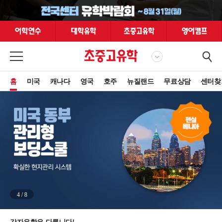
홈
미국
캐나다
영국
호주
뉴질랜드
무료상담
센터찾
4
/
8