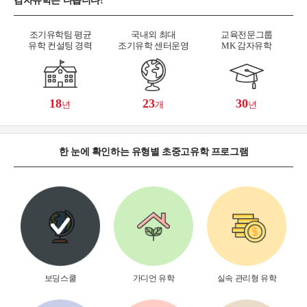
감자유학은 다릅니다!
조기유학팀 평균
국내외 최대
교육전문그룹
유학 컨설팅 경력
조기유학 센터운영
MK 감자유학
18
23
30
년
개
년
한 눈에 확인하는 유형별 초중고유학 프로그램
보딩스쿨
가디언 유학
실속 관리형 유학