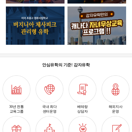
안심유학의 기준! 감자유학
30년 전통
국내 최다
베테랑
해외지사
교육그룹
센터운영
상담자
운영