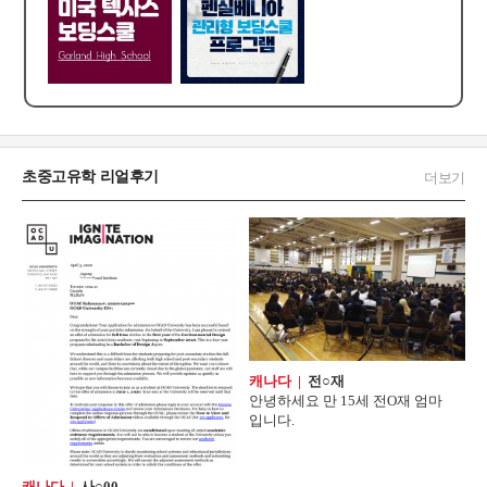
초중고유학 리얼후기
더보기
캐나다 |
전○재
안녕하세요 만 15세 전O재 엄마
입니다.
캐나다 |
사○00