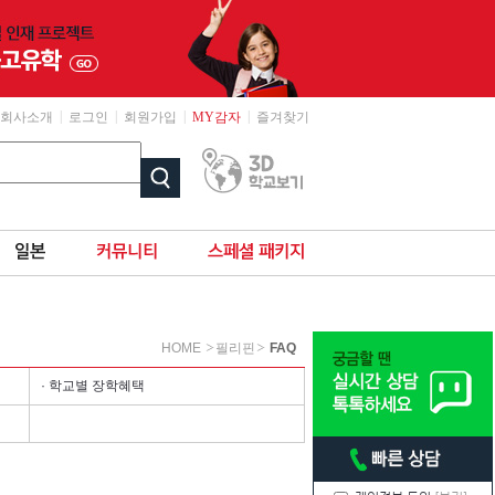
|
|
|
|
회사소개
로그인
회원가입
MY감자
즐겨찾기
HOME
필리핀
FAQ
· 학교별 장학혜택