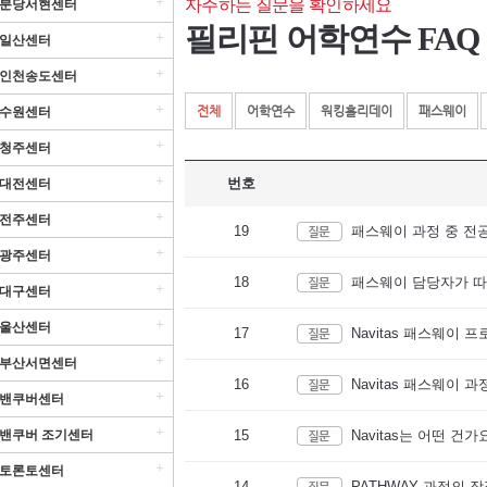
+
자주하는 질문을 확인하세요
분당서현센터
필리핀 어학연수 FAQ
+
일산센터
+
인천송도센터
+
전체
어학연수
워킹홀리데이
패스웨이
수원센터
+
청주센터
+
번호
대전센터
+
전주센터
19
패스웨이 과정 중 전
+
광주센터
18
패스웨이 담당자가 따
+
대구센터
+
울산센터
17
Navitas 패스웨이
+
부산서면센터
16
Navitas 패스웨이
+
밴쿠버센터
+
밴쿠버 조기센터
15
Navitas는 어떤 건가
+
토론토센터
14
PATHWAY 과정의 