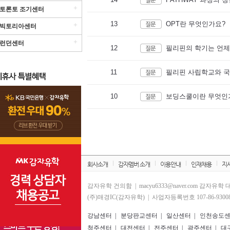
+
토론토 조기센터
13
OPT란 무엇인가요?
+
빅토리아센터
+
런던센터
12
필리핀의 학기는 언제
11
필리핀 사립학교와 국
10
보딩스쿨이란 무엇인
회사소개
감자멤버 소개
이용안내
인재채용
지사
감자유학 건의함 | macyu6333@naver.com 감자유학
(주)매경IC(감자유학) | 사업자등록번호 107-86-93008
강남센터
|
분당판교센터
|
일산센터
|
인천송도
청주센터
|
대전센터
|
전주센터
|
광주센터
|
대