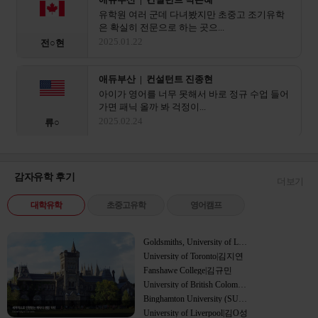
유학원 여러 군데 다녀봤지만 초중고 조기유학
은 확실히 전문으로 하는 곳으...
2025.01.22
전○현
애듀부산 | 컨설턴트 진종현
아이가 영어를 너무 못해서 바로 정규 수업 들어
가면 패닉 올까 봐 걱정이...
2025.02.24
류○
애듀부산 | 컨설턴트 이진영
제주 국제학교 떨어지고 상심이 크다 가 해외 조
감자유학 후기
더보기
기유학 쪽으로 상담받았어요...
캐나다
2025.03.01
유○
대학유학
초중고유학
영어캠프
애듀부산 | 컨설턴트 박일평
Goldsmiths, University of London|한민주
초등학생 애 비자랑 부모 동반 비자 서류가 이렇
University of Toronto|김지연
게 복잡할 줄이야.. 혼자...
영국
Fanshawe College|김규민
2025.04.09
안○
University of British Colombia (UBC)|정해우
Binghamton University (SUNY)|이치훈
University of Liverpool|김O성
애듀부산 | 컨설턴트 센터장