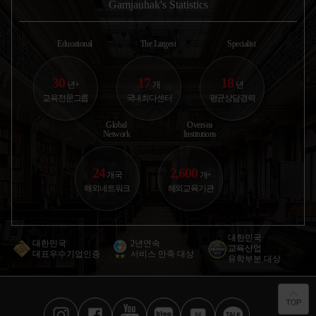
지상철(overground)로 약
이를 두군데만 있어보았지
던 사진을 
Gamjauhak's Statistics
한국에서 고1 첫 시험 보고 내신 등급 보고 진짜
35분 내로도달 가능한 안전
만 둘 다 한국음식을 많이
다 !!!! 집
절망했었거든요.. 부모...
하고 조용한
하려구 하더라구요 첫번째
에 운동을 갑
캐나다
홈스테이는
앞에 초등학
2025.10.30
황○경
Educational
The Largest
Specialist
애듀부산 | 컨설턴트 박은혜
30
17
18
년+
개
년
아이가 운동 좋아하고 자연 친화적인 성향이라
교육전문그룹
국내최다센터
평균상담경력
뉴질랜드 추천받았어요. 학교...
뉴질랜드
2025.11.03
권○윤
Global
Oversea
Network
Institutions
애듀부산 | 컨설턴트 이진영
24
2,600
서구권은 너무 멀고 비용도 부담이라 아시아 쪽
개국
개+
국제학교 알아봤어요. 뉴질...
뉴질랜드
해외네트워크
해외교육기관
2026.01.12
서○원
애듀부산 | 컨설턴트 박일평
대한민국
대한민국
2년연속
교육산업
제가 유학 가고 싶다고 엄마한테 계속 떼써서 오
대표우수기업인증
서비스 만족 대상
유학부분 대상
늘 같이 유학원 갔는데요!...
미국
2026.02.27
오○민
애듀부산 | 컨설턴트 센터장