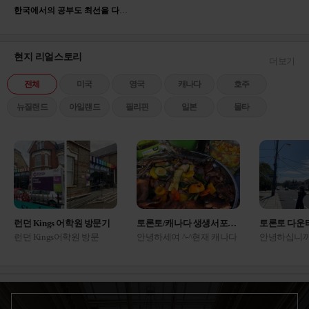
한국에서의 공부도 최선을 다해 임했지만 영어에 대한 관심이 많았고 해외에서의 고등학교 생활이 저의 견문을 더 넓힐 수 있다는 생각에 유학을 결심했고, 중학교 졸업후 한국 고등학교 진학 대신 유학을 준비하여 2017년 2월부터 캐나다 고등학교에 진학하게 되었습니다.
애 친구 엄마가 여기 상담 잘 해준다고 해서 갔
는데 진짜네요 ㅋㅋㅋ 다른...
미국
2025.05.22
백○진
현지 리얼스토리
더보기
애듀부산 | 컨설턴트 박은혜
전체
미국
영국
캐나다
호주
국내 국제학교를 갈지 아예 해외로 나갈지 결정
못 하고 갔는데, 아이 성...
미국
뉴질랜드
아일랜드
필리핀
일본
몰타
2025.06.13
배○원
애듀부산 | 컨설턴트 진종현
영국 의대나 명문대 목표라 에이레벨을 해야 하
나 파운데이션을 해야 하나 ...
영국
2025.07.17
송○이
런던 Kings 어학원 방문기
토론토/캐나다 생생서포터즈 후기
토론토 다운
애듀부산 | 컨설턴트 이진영
런던 Kings어학원 방문
안녕하세여 ^-^현재 캐나다
안녕하십니까
고2라 마음이 너무 급해서 상담 내내 질문만 마
기 1957년 설립, 66년의 역
토론토에서 생활 하고 있는
포터 박다솔
구 던졌네요 ㅠ 지금 시기...
캐나다
사를 가진 Kings 어학원 런
생생 서포터즈 이유진 입니
토론토 현지
2025.08.12
황○람
던캠퍼스에 다녀왔어
다. 오늘은 홈스테이 밥이
시다구요 ??
요! Beckenham 지역은 런던
어떻게 나오는지 끄적여보
인해주세요 
4존,센트럴 런던에서 튜브/
려구요 !! ㅎㅎ저가 홈스테
운타운 돌아
애듀부산 | 컨설턴트 센터장