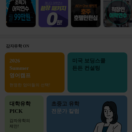
감자유학 ON
2026
미국 보딩스쿨
Summer
든든 컨설팅
영어캠프
현명한 엄마들의 선택!
대학유학
초중고 유학
PICK
전문가 칼럼
감자유학의
제안!