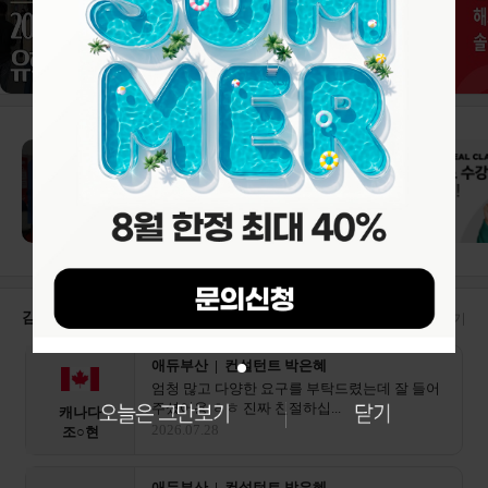
감자유학 수속후기
더보기
애듀부산 | 컨설턴트 박은혜
엄청 많고 다양한 요구를 부탁드렸는데 잘 들어
주셨어용 ㅎㅎ 진짜 친절하십...
캐나다
2026.07.28
조○현
애듀부산 | 컨설턴트 박은혜