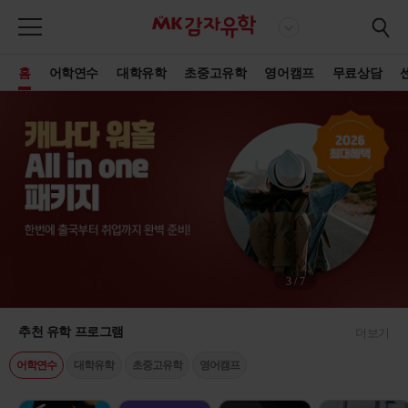
홈
어학연수
대학유학
초중고유학
영어캠프
무료상담
4
/
7
추천 유학 프로그램
더보기
어학연수
대학유학
초중고유학
영어캠프