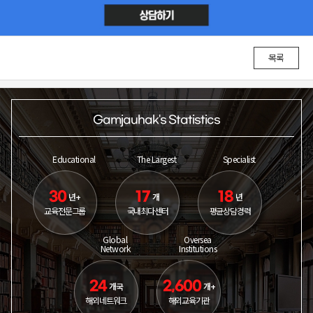
목록
Gamjauhak's Statistics
Educational
The Largest
Specialist
30
17
18
년+
개
년
교육전문그룹
국내최다센터
평균상담경력
Global
Oversea
Network
Institutions
24
2,600
개국
개+
해외네트워크
해외교육기관