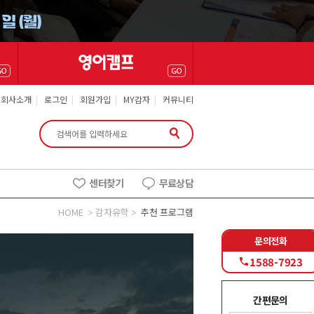
회사소개
|
로그인
|
회원가입
|
MY감자
|
커뮤니티
센터찾기
무료상담
HOME
감자유학
추천 프로그램
문의전화
1588-7923
간편문의