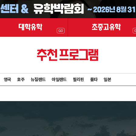
영국
호주
뉴질랜드
아일랜드
필리핀
몰타
일본