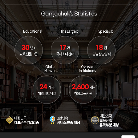
Gamjauhak's Statistics
Educational
The Largest
Specialist
30
17
18
년+
개
년
교육전문그룹
국내최다센터
평균상담경력
Global
Oversea
Network
Institutions
24
2,600
개국
개+
해외네트워크
해외교육기관
대한민국
대한민국
2년연속
교육산업
대표우수기업인증
서비스 만족 대상
유학부분 대상