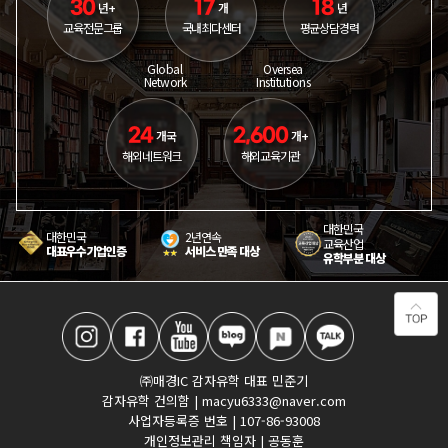
30
17
18
년+
개
년
교육전문그룹
국내최다센터
평균상담경력
Global
Oversea
Network
Institutions
24
2,600
개국
개+
해외네트워크
해외교육기관
대한민국
대한민국
2년연속
교육산업
대표우수기업인증
서비스 만족 대상
유학부분 대상
㈜매경IC 감자유학 대표 민준기
감자유학 건의함 | macyu6333@naver.com
사업자등록증 번호 | 107-86-93008
개인정보관리 책임자 | 공동훈