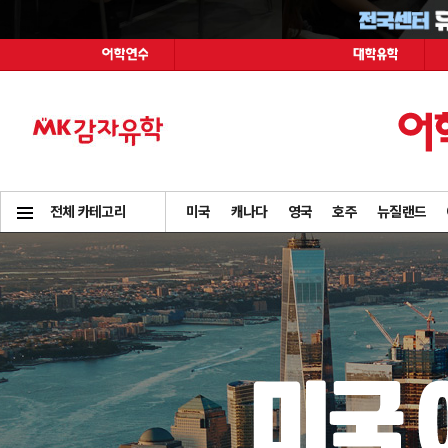
전체 카테고리
미국
캐나다
영국
호주
뉴질랜드