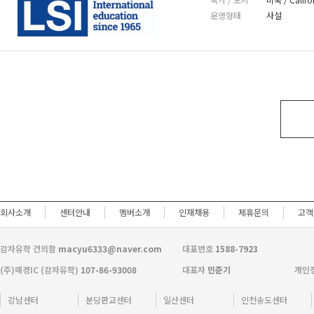
운영형태
사설
회사소개
센터안내
멤버소개
인재채용
제휴문의
고객
감자유학 건의함
macyu6333@naver.com
대표번호
1588-7923
(주)매경IC (감자유학)
107-86-93008
대표자
민준기
개인
강남센터
분당판교센터
일산센터
인천송도센터