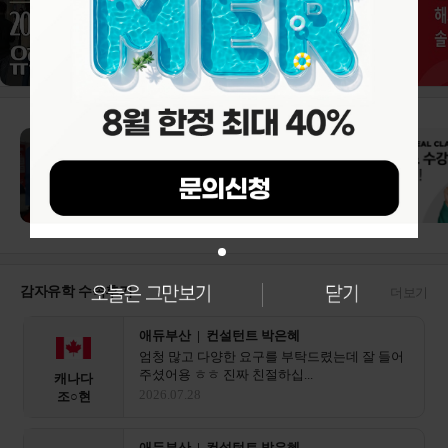
감자유학 수속후기
더보기
애듀부산 | 컨설턴트 박은혜
엄청 많고 다양한 요구를 부탁드렸는데 잘 들어
주셨어용 ㅎㅎ 진짜 친절하십...
캐나다
2026.07.28
조○현
애듀부산 | 컨설턴트 박은혜