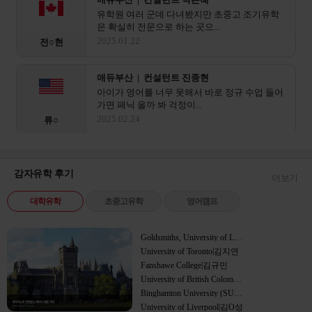
유학원 여러 군데 다녀봤지만 초중고 조기유학
은 확실히 전문으로 하는 곳으...
2025.01.22
전○현
애듀부산 | 컨설턴트 진종현
아이가 영어를 너무 못해서 바로 정규 수업 들어
가면 패닉 올까 봐 걱정이...
2025.02.24
류○
애듀부산 | 컨설턴트 이진영
제주 국제학교 떨어지고 상심이 크다 가 해외 조
감자유학 후기
더보기
기유학 쪽으로 상담받았어요...
캐나다
2025.03.01
유○
대학유학
초중고유학
영어캠프
애듀부산 | 컨설턴트 박일평
Goldsmiths, University of London|한민주
초등학생 애 비자랑 부모 동반 비자 서류가 이렇
University of Toronto|김지연
게 복잡할 줄이야.. 혼자...
영국
Fanshawe College|김규민
2025.04.09
안○
University of British Colombia (UBC)|정해우
Binghamton University (SUNY)|이치훈
University of Liverpool|김O성
애듀부산 | 컨설턴트 센터장