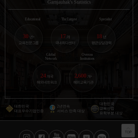
지상철(overground)로 약
이를 두군데만 있어보았지
던 사진을 
Gamjauhak's Statistics
한국에서 고1 첫 시험 보고 내신 등급 보고 진짜
35분 내로도달 가능한 안전
만 둘 다 한국음식을 많이
다 !!!! 집
절망했었거든요.. 부모...
하고 조용한
하려구 하더라구요 첫번째
에 운동을 갑
캐나다
홈스테이는
앞에 초등학
2025.10.30
황○경
Educational
The Largest
Specialist
애듀부산 | 컨설턴트 박은혜
30
17
18
년+
개
년
아이가 운동 좋아하고 자연 친화적인 성향이라
교육전문그룹
국내최다센터
평균상담경력
뉴질랜드 추천받았어요. 학교...
뉴질랜드
2025.11.03
권○윤
Global
Oversea
Network
Institutions
애듀부산 | 컨설턴트 이진영
24
2,600
서구권은 너무 멀고 비용도 부담이라 아시아 쪽
개국
개+
국제학교 알아봤어요. 뉴질...
뉴질랜드
해외네트워크
해외교육기관
2026.01.12
서○원
애듀부산 | 컨설턴트 박일평
대한민국
대한민국
2년연속
교육산업
제가 유학 가고 싶다고 엄마한테 계속 떼써서 오
대표우수기업인증
서비스 만족 대상
유학부분 대상
늘 같이 유학원 갔는데요!...
미국
2026.02.27
오○민
애듀부산 | 컨설턴트 센터장