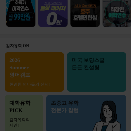
감자유학 ON
2026
미국 보딩스쿨
Summer
든든 컨설팅
영어캠프
현명한 엄마들의 선택!
대학유학
초중고 유학
PICK
전문가 칼럼
감자유학의
제안!