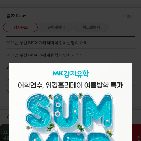
감자Today
더보기
감자뉴스
유학세미나
학교별혜택
2026년 부산 BEXCO 해외대학유학 설명회 개최!
2026년 부산 BEXCO 세계유학 박람회 개최!
2026년 서울 COEX 세계유학 박람회 개최!
2026 감자유학 용인센터->분당판교센터 이전안내
2026 대구 해외대학 진학 설명회 후기
감자Tube!
더보기