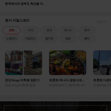
한국에서의 공부도 최선을 다해 임했지만 영어에 대한 관심이 많았고 해외에서의 고등학교 생활이 저의 견문을 더 넓힐 수 있다는 생각에 유학을 결심했고, 중학교 졸업후 한국 고등학교 진학 대신 유학을 준비하여 2017년 2월부터 캐나다 고등학교에 진학하게 되었습니다.
애 친구 엄마가 여기 상담 잘 해준다고 해서 갔
는데 진짜네요 ㅋㅋㅋ 다른...
미국
2025.05.22
백○진
현지 리얼스토리
더보기
애듀부산 | 컨설턴트 박은혜
전체
미국
영국
캐나다
호주
국내 국제학교를 갈지 아예 해외로 나갈지 결정
못 하고 갔는데, 아이 성...
미국
뉴질랜드
아일랜드
필리핀
일본
몰타
2025.06.13
배○원
애듀부산 | 컨설턴트 진종현
영국 의대나 명문대 목표라 에이레벨을 해야 하
나 파운데이션을 해야 하나 ...
영국
2025.07.17
송○이
런던 Kings 어학원 방문기
토론토/캐나다 생생서포터즈 후기
토론토 다운
애듀부산 | 컨설턴트 이진영
런던 Kings어학원 방문
안녕하세여 ^-^현재 캐나다
안녕하십니까
고2라 마음이 너무 급해서 상담 내내 질문만 마
기 1957년 설립, 66년의 역
토론토에서 생활 하고 있는
포터 박다솔
구 던졌네요 ㅠ 지금 시기...
캐나다
사를 가진 Kings 어학원 런
생생 서포터즈 이유진 입니
토론토 현지
2025.08.12
황○람
던캠퍼스에 다녀왔어
다. 오늘은 홈스테이 밥이
시다구요 ??
요! Beckenham 지역은 런던
어떻게 나오는지 끄적여보
인해주세요 
4존,센트럴 런던에서 튜브/
려구요 !! ㅎㅎ저가 홈스테
운타운 돌아
애듀부산 | 컨설턴트 센터장