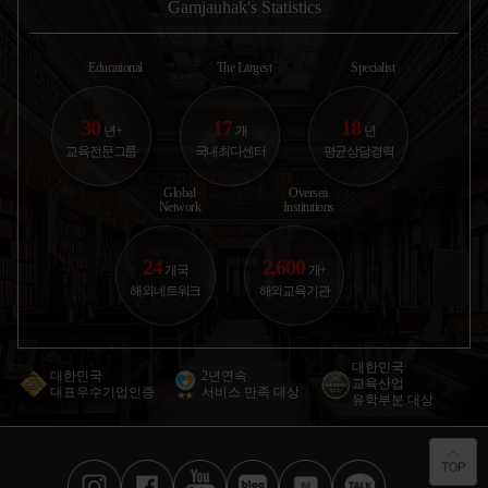
지상철(overground)로 약
이를 두군데만 있어보았지
던 사진을 
Gamjauhak's Statistics
한국에서 고1 첫 시험 보고 내신 등급 보고 진짜
35분 내로도달 가능한 안전
만 둘 다 한국음식을 많이
다 !!!! 집
절망했었거든요.. 부모...
하고 조용한
하려구 하더라구요 첫번째
에 운동을 갑
캐나다
홈스테이는
앞에 초등학
2025.10.30
황○경
Educational
The Largest
Specialist
애듀부산 | 컨설턴트 박은혜
30
17
18
년+
개
년
아이가 운동 좋아하고 자연 친화적인 성향이라
교육전문그룹
국내최다센터
평균상담경력
뉴질랜드 추천받았어요. 학교...
뉴질랜드
2025.11.03
권○윤
Global
Oversea
Network
Institutions
애듀부산 | 컨설턴트 이진영
24
2,600
서구권은 너무 멀고 비용도 부담이라 아시아 쪽
개국
개+
국제학교 알아봤어요. 뉴질...
뉴질랜드
해외네트워크
해외교육기관
2026.01.12
서○원
애듀부산 | 컨설턴트 박일평
대한민국
대한민국
2년연속
교육산업
제가 유학 가고 싶다고 엄마한테 계속 떼써서 오
대표우수기업인증
서비스 만족 대상
유학부분 대상
늘 같이 유학원 갔는데요!...
미국
2026.02.27
오○민
애듀부산 | 컨설턴트 센터장