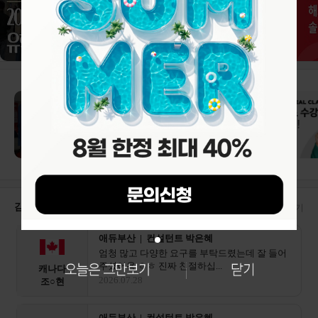
감자유학 수속후기
더보기
애듀부산 | 컨설턴트 박은혜
엄청 많고 다양한 요구를 부탁드렸는데 잘 들어
주셨어용 ㅎㅎ 진짜 친절하십...
캐나다
2026.07.28
조○현
애듀부산 | 컨설턴트 박은혜