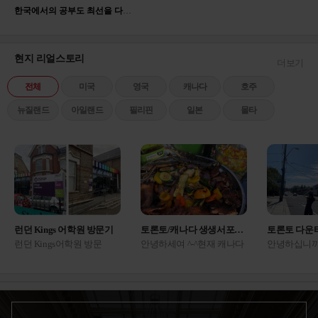
한국에서의 공부도 최선을 다해 임했지만 영어에 대한 관심이 많았고 해외에서의 고등학교 생활이 저의 견문을 더 넓힐 수 있다는 생각에 유학을 결심했고, 중학교 졸업후 한국 고등학교 진학 대신 유학을 준비하여 2017년 2월부터 캐나다 고등학교에 진학하게 되었습니다.
애 친구 엄마가 여기 상담 잘 해준다고 해서 갔
는데 진짜네요 ㅋㅋㅋ 다른...
미국
2025.05.22
백○진
현지 리얼스토리
더보기
애듀부산 | 컨설턴트 박은혜
전체
미국
영국
캐나다
호주
국내 국제학교를 갈지 아예 해외로 나갈지 결정
못 하고 갔는데, 아이 성...
미국
뉴질랜드
아일랜드
필리핀
일본
몰타
2025.06.13
배○원
애듀부산 | 컨설턴트 진종현
영국 의대나 명문대 목표라 에이레벨을 해야 하
나 파운데이션을 해야 하나 ...
영국
2025.07.17
송○이
런던 Kings 어학원 방문기
토론토/캐나다 생생서포터즈 후기
토론토 다운
애듀부산 | 컨설턴트 이진영
런던 Kings어학원 방문
안녕하세여 ^-^현재 캐나다
안녕하십니까
고2라 마음이 너무 급해서 상담 내내 질문만 마
기 1957년 설립, 66년의 역
토론토에서 생활 하고 있는
포터 박다솔
구 던졌네요 ㅠ 지금 시기...
캐나다
사를 가진 Kings 어학원 런
생생 서포터즈 이유진 입니
토론토 현지
2025.08.12
황○람
던캠퍼스에 다녀왔어
다. 오늘은 홈스테이 밥이
시다구요 ??
요! Beckenham 지역은 런던
어떻게 나오는지 끄적여보
인해주세요 
4존,센트럴 런던에서 튜브/
려구요 !! ㅎㅎ저가 홈스테
운타운 돌아
애듀부산 | 컨설턴트 센터장