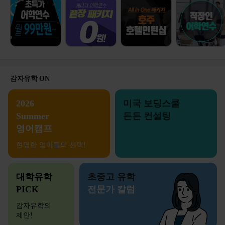
감자유학 ON
2026
미국 보딩스쿨
Summer
든든 컨설팅
영어캠프
현명한 엄마들의 선택!
대학유학
초중고 유학
PICK
전문가 칼럼
감자유학의
제안!