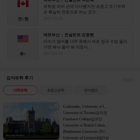
유학원 여러 군데 다녀봤지만 초중고 조기유학
은 확실히 전문으로 하는 곳으...
2025.01.22
전○현
애듀부산 | 컨설턴트 진종현
아이가 영어를 너무 못해서 바로 정규 수업 들어
가면 패닉 올까 봐 걱정이...
2025.02.24
류○
애듀부산 | 컨설턴트 이진영
제주 국제학교 떨어지고 상심이 크다 가 해외 조
감자유학 후기
더보기
기유학 쪽으로 상담받았어요...
캐나다
2025.03.01
유○
대학유학
초중고유학
영어캠프
애듀부산 | 컨설턴트 박일평
Goldsmiths, University of London|한민주
초등학생 애 비자랑 부모 동반 비자 서류가 이렇
University of Toronto|김지연
게 복잡할 줄이야.. 혼자...
영국
Fanshawe College|김규민
2025.04.09
안○
University of British Colombia (UBC)|정해우
Binghamton University (SUNY)|이치훈
University of Liverpool|김O성
애듀부산 | 컨설턴트 센터장