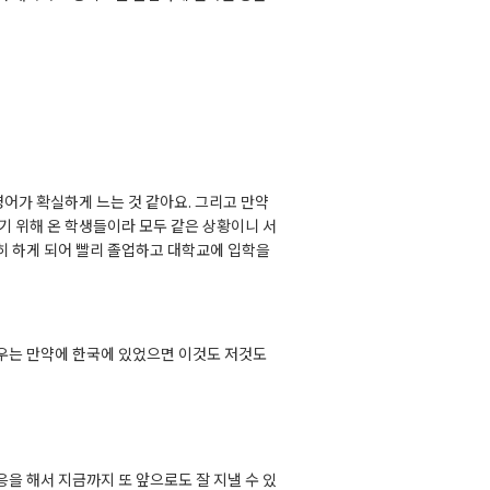
영어가
확실하게
느는
것
같아요
.
그리고
만약
기
위해
온
학생들이라
모두
같은
상황이니
서
히
하게
되어
빨리
졸업하고
대학교에
입학을
우는
만약에
한국에
있었으면
이것도
저것도
응을
해서
지금까지
또
앞으로도
잘
지낼
수
있