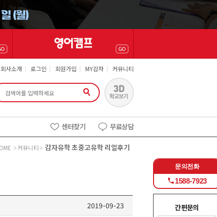
회사소개
|
로그인
|
회원가입
|
MY감자
|
커뮤니티
센터찾기
무료상담
감자유학 초중고유학 리얼후기
OME
커뮤니티
문의전화
1588-7923
2019-09-23
간편문의