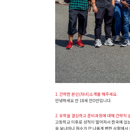
1. 간략한 본인(자녀)소개를 해주세요.
안녕하세요 만 18세 안O만입니다.
2. 유학을 결심하고 준비과정에 대해 간략히 
고등학교
이후로
성적이
떨어져서
한국에
있
을
보나마나
점수가
안
나올게
뻔한
상황에서