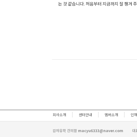
는
것
같습니다
.
처음부터
지금까지
잘
챙겨
주
회사소개
센터안내
멤버소개
인
감자유학 건의함
macyu6333@naver.com
대