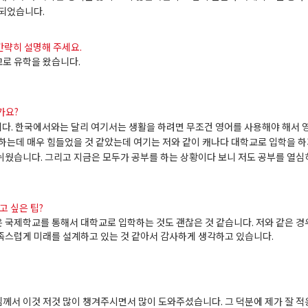
되었습니다
.
 간략히 설명해 주세요.
교로
유학을
왔습니다
.
가요?
니다
.
한국에서와는
달리
여기서는
생활을
하려면
무조건
영어를
사용해야
해서
하는데
매우
힘들었을
것
같았는데
여기는
저와
같이
캐나다
대학교로
입학을
하
쉬웠습니다
.
그리고
지금은
모두가
공부를
하는
상황이다
보니
저도
공부를
열심
고 싶은 팁?
은
국제학교를
통해서
대학교로
입학하는
것도
괜찮은
것
같습니다
.
저와
같은
경
족스럽게
미래를
설계하고
있는
것
같아서
감사하게
생각하고
있습니다
.
님께서
이것
저것
많이
챙겨주시면서
많이
도와주셨습니다
.
그
덕분에
제가
잘
적