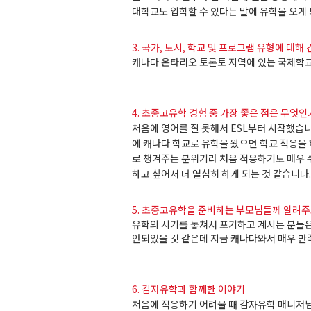
대학교도
입학할
수
있다는
말에
유학을
오게
3. 국가, 도시, 학교 및 프로그램 유형에 대해
캐나다
온타리오
토론토
지역에
있는
국제학
4. 초중고유학 경험 중 가장 좋은 점은 무엇인
처음에
영어를
잘
못해서
ESL
부터
시작했습
에
캐나다
학교로
유학을
왔으면
학교
적응을
로
챙겨주는
분위기라
처음
적응하기도
매우
하고
싶어서
더
열심히
하게
되는
것
같습니다
.
5. 초중고유학을 준비하는 부모님들께 알려주
유학의
시기를
놓쳐서
포기하고
계시는
분들
안되었을
것
같은데
지금
캐나다와서
매우
만
6. 감자유학과 함께한 이야기
처음에
적응하기
어려울
때
감자유학
매니저