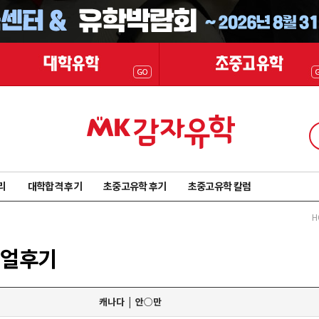
리
대학합격 후기
초중고유학 후기
초중고유학 칼럼
H
리얼후기
캐나다 | 안○만