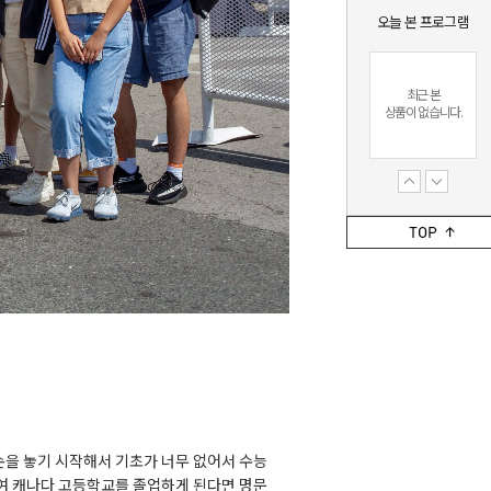
오늘 본 프로그램
최근 본
상품이 없습니다.
최근 본
상품이 없습니다.
손을
놓기
시작해서
기초가
너무
없어서
수능
여
캐나다
고등학교를
졸업하게
된다면
명문