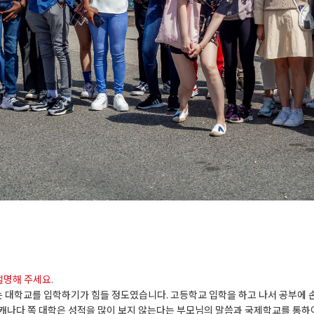
설명해 주세요.
는
대학교를
입학하기가
힘들
정도였습니다
.
고등학교
입학을
하고
나서
공부에
캐나다
쪽
대학은
성적을
많이
보지
않는다는
부모님의
말씀과
국제학교를
통하