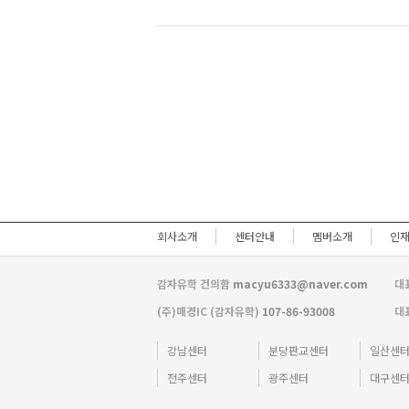
회사소개
센터안내
멤버소개
인
감자유학 건의함
macyu6333@naver.com
대
(주)매경IC (감자유학)
107-86-93008
대
강남센터
분당판교센터
일산센
전주센터
광주센터
대구센