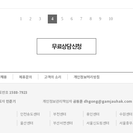
1
2
3
4
5
6
7
8
9
10
무료상담신청
재채용
제휴문의
고객의 소리
개인정보처리방침
표번호
1588-7923
표자
민준기
개인정보관리책임자
공동훈 dhgong@gamjauhak.com
터
인천송도센터
부천센터
용인센터
수원센터
터
울산센터
부산서면센터
서울신도림센터
서울충무