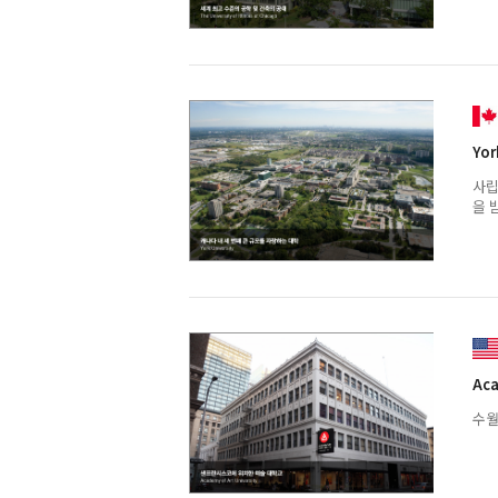
Yor
사립
을 
Aca
수월