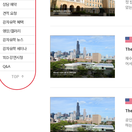
정 
상담 예약
았는
견적 요청
감자유학 혜택
영상/갤러리
감자유학 뉴스
감자유학 세미나
The
TED 강연시청
재수
어서
Q&A
The
공인
하는