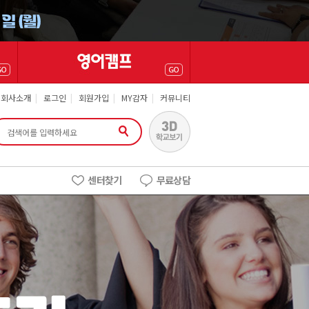
회사소개
|
로그인
|
회원가입
|
MY감자
|
커뮤니티
센터찾기
무료상담