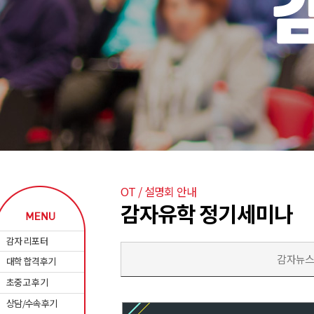
OT / 설명회 안내
감자유학 정기세미나
감자 리포터
감자뉴
대학 합격후기
초중고 후기
상담/수속후기