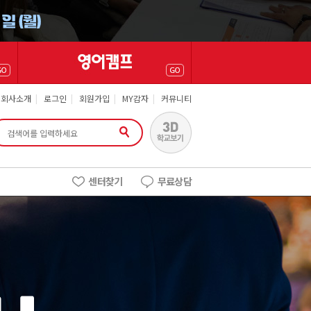
회사소개
|
로그인
|
회원가입
|
MY감자
|
커뮤니티
센터찾기
무료상담