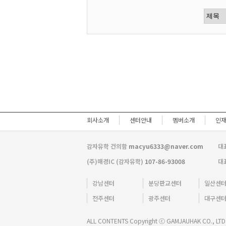
회사소개
센터안내
멤버소개
인
감자유학 건의함
macyu6333@naver.com
대
(주)매경IC (감자유학)
107-86-93008
대
강남센터
분당판교센터
일산센
전주센터
광주센터
대구센
ALL CONTENTS Copyright ⓒ GAMJAUHAK CO., LTD A