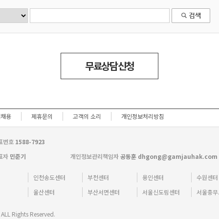
무료상담신청
재채용
제휴문의
고객의 소리
개인정보처리방침
표번호
1588-7923
표자
민준기
개인정보관리책임자
공동훈 dhgong@gamjauhak.com
터
인천송도센터
부천센터
용인센터
수원센터
터
울산센터
부산서면센터
서울신도림센터
서울충무
LL Rights Reserved.