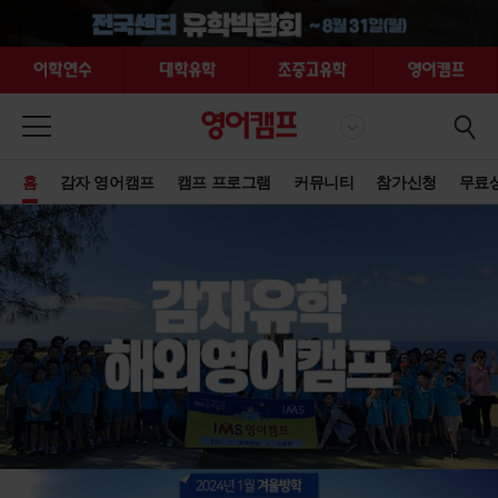
홈
감자 영어캠프
캠프 프로그램
커뮤니티
참가신청
무료