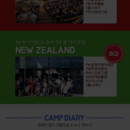
#방과후활동
#홈스테이
#부모동반가능
#뉴질랜드영어캠프
#방학영어캠프
#버디프로그램
#프로젝트활동
#ESOL수업
#홈스테이