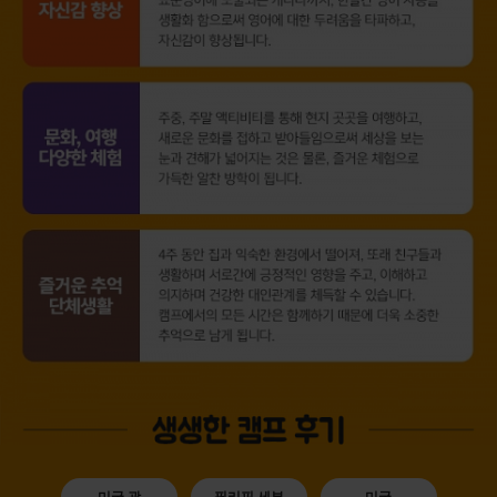
미국 괌
필리핀 세부
미국