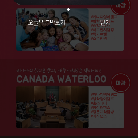
#캐나다영어캠프
#방학영어캠프
#SFU기숙사
#어드벤처캠핑
#록키여행
#소수정원
#캐나다영어캠프
#방학영어캠프
#홈스테이
#참여형학습
#명문대학탐방
#레지던스