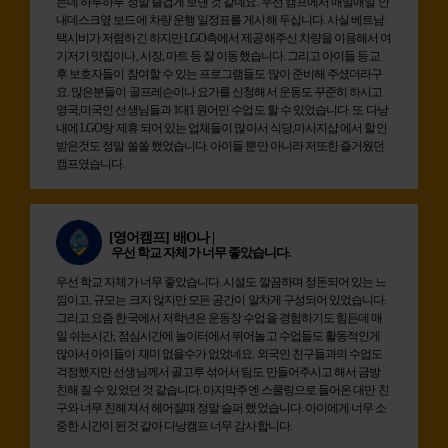
는데 하루하루 정말 즐겁게 보낸 것 같네요. 우선 캠프에서 매일매일 안
내데스크옆 보드에 차량 운행 일정표를 게시해 두십니다. 사실 베트남
택시비가 저렴하긴 하지만 LGO측에서 제공해주신 차량을 이용해서 여
기저기 맛집이나, 시장, 마트 등 잘 이동했습니다. 그리고 아이들 등교
후 보호자들이 참여할 수 있는 프로그램들도 많이 준비해 주셨더라구
요. 많은분들이 골프레슨이나 요가를 신청해서 운동도 꾸준히 하시고
영국,미국인 선생님들과 1대1 원어민 수업도 할 수 있었습니다. 또 다낭
내에 LGO랑 제휴 되어 있는 업체들이 많아서 식당,마사지샵 에서 할인
받은것도 정말 쏠쏠 했었습니다. 아이들 뿐만 아니라 저또한 즐거웠던
캠프였습니다.
[영어캠프]
배O나 |
우선 학교 자체가 너무 좋았습니다.
우선 학교 자체가 너무 좋았습니다. 시설도 깔끔하며 정돈되어 있는 느
낌이고, 규모는 크지 않지만 모든 공간이 알차게 구성되어 있었습니다.
그리고 요즘 한국에서 저학년은 운동장 수업을 경험하기도 힘든데 매
일 쉬는시간, 점심시간에 놀이터에서 뛰어놀고 수업들도 활동적인게
많아서 아이들이 재미 없을수가 없었네요. 외국인 친구들과의 수업도
걱정했지만 선생님께서 골고루 섞어서 팀도 만들어주시고 해서 금방
친해 질 수 있었던 것 같습니다. 마지막주엔 스쿨링으로 들어온 대만 친
구와 너무 친해져서 헤어질때 정말 슬퍼 했었습니다. 아이에게 너무 소
중한 시간이 된것 같아 다낭캠프 너무 감사합니다.