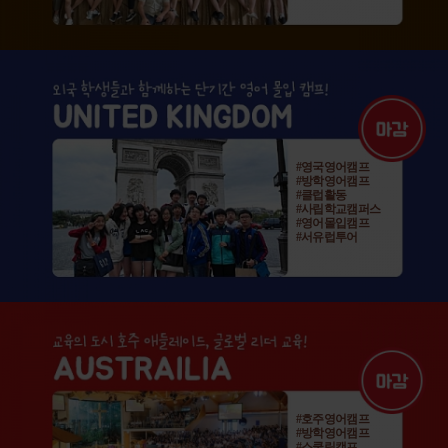
#영국영어캠프
#방학영어캠프
#클럽활동
#사립학교캠퍼스
#영어몰입캠프
#서유럽투어
#호주영어캠프
#방학영어캠프
#스쿨링캠프