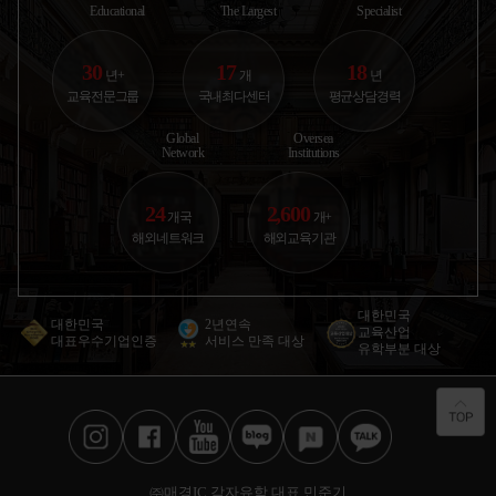
Educational
The Largest
Specialist
30
17
18
년+
개
년
교육전문그룹
국내최다센터
평균상담경력
Global
Oversea
Network
Institutions
24
2,600
개국
개+
해외네트워크
해외교육기관
대한민국
대한민국
2년연속
교육산업
대표우수기업인증
서비스 만족 대상
유학부분 대상
㈜매경IC 감자유학 대표 민준기