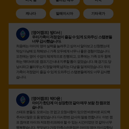
캐나다
말레이시아
기타국가
[영어캠프]
방O서 |
우리가족이 걱정없이 즐길 수 있게 도와주신 스탭분들
너무 감사했습니다.
처음에는 아이의 영어 실력을 늘려주고 싶어서 알아보고 신청했는데
막상 다낭에 도착해보니 가족 모두에게 너무나 좋은 경험이었습니다.
오전에는 영어 수업이 체계적으로 진행되고, 오후에는 가족 모두 함께
하는 액티비티로 캠프기간 내내 지루할 틈이 없었습니다. 왜 경기도 당
낭시라고 불리우는지 정말 매력 넘치는 다낭을 알게되었습니다. 우리
가족이 걱정없이 즐길 수 있게 도와주신 스탭분들에게도 너무 감사했
습니다.
[영어캠프]
박O윤 |
아이가 한단계 더 성장한것 같아 매우 보람 찬 캠프였
습니다.
스태프 분들도 모르시는 것 없고 요청사항이 있으면 바로바로 피드백
주셔서 많은 도움 받았습니다. 다시한번 감사의 말씀 전합니다. 이번 캠
프 참여로 아이와 저또한 리프레쉬 할 수 있는 시간이었던 것 같아 너무
행복했습니다. 무엇보다 가장 만족스러운점은 아이의 영어 자신감향상