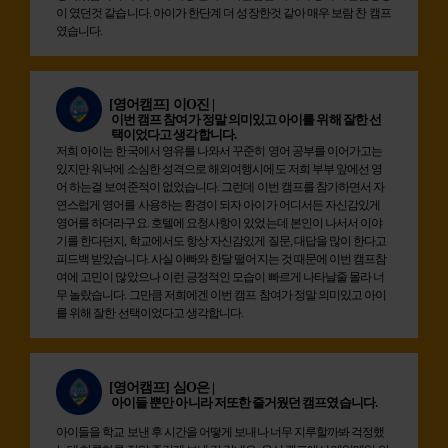
이 였던것 같습니다. 아이가 한단계 더 성장한것 같아 매우 보람 찬 캠프
였습니다.
[영어캠프]
이O진 |
이번 캠프 참여가 정말 의미있고 아이를 위해 잘한 선
택이었다고 생각합니다.
저희 아이는 한국에서 영유를 나와서 꾸준히 영어 공부를 이어가고는
있지만 워낙에 소심한 성격으로 해외여행시에도 저희 부부 앞에선 영
어 하는걸 보여준적이 없었습니다. 그런데 이번 캠프를 참가하면서 자
연스럽게 영어를 사용하는 환경이 되자 아이가 어디서든 자신감있게
영어를 하더라구요. 호텔에 요청사항이 있었는데 본인이 나서서 이야
기를 한다던지, 학교에서도 항상 자신감있게 질문, 대답을 많이 한다고
피드백 받았습니다. 사실 아빠와 한달 떨어지는 것 때문에 이번 캠프참
여에 고민이 많았으나 이런 긍정적인 모습이 빠르게 나타날줄 몰라 너
무 놀랐습니다. 그만큼 저희에겐 이번 캠프 참여가 정말 의미있고 아이
를 위해 잘한 선택이었다고 생각합니다.
[영어캠프]
심O은 |
아이들 뿐만 아니라 저또한 즐거웠던 캠프였습니다.
아이들을 학교 보낸 후 시간을 어떻게 보내나 너무 지루할까봐 걱정했