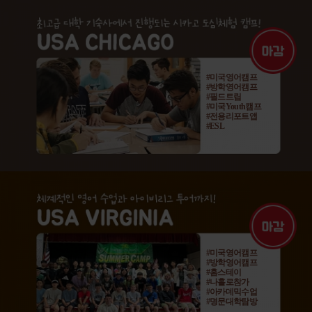
#미국영어캠프
#방학영어캠프
#필드트립
#미국Youth캠프
#전용리포트앱
#ESL
#미국영어캠프
#방학영어캠프
#홈스테이
#나홀로참가
#아카데믹수업
#명문대학탐방