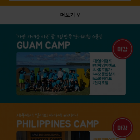
더보기 ∨
#괌영어캠프
#방학영어캠프
#나홀로참가
#부모동반참가
#스쿨링캠프
#현지호텔
#필리핀영어캠프