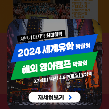
#방학영어캠프
#나홀로참가
#가족연수참가
#일대일수업
#현지호텔
#캐나다영어캠프
#방학영어캠프
#안전한환경
#영어BC주공립교사
#인텐시브수업
#케네디언버디