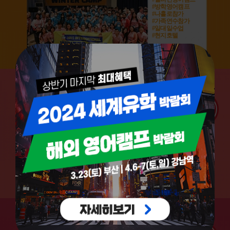
#방학영어캠프
#나홀로참가
#가족연수참가
#일대일수업
#현지호텔
#캐나다영어캠프
#방학영어캠프
#안전한환경
#영어BC주공립교사
#인텐시브수업
#케네디언버디