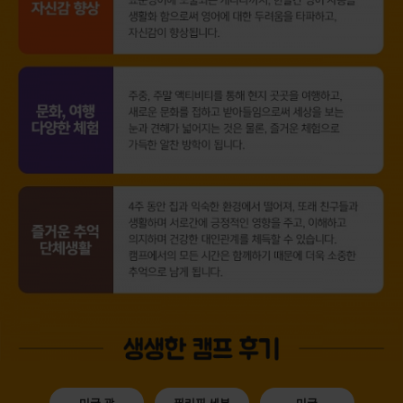
미국 괌
필리핀 세부
미국