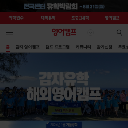
홈
감자 영어캠프
캠프 프로그램
커뮤니티
참가신청
무료