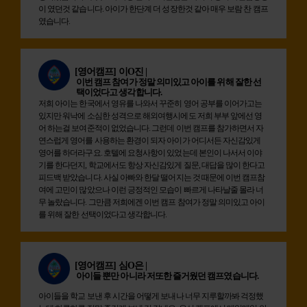
이 였던것 같습니다. 아이가 한단계 더 성장한것 같아 매우 보람 찬 캠프
였습니다.
[영어캠프]
이O진 |
이번 캠프 참여가 정말 의미있고 아이를 위해 잘한 선
택이었다고 생각합니다.
저희 아이는 한국에서 영유를 나와서 꾸준히 영어 공부를 이어가고는
있지만 워낙에 소심한 성격으로 해외여행시에도 저희 부부 앞에선 영
어 하는걸 보여준적이 없었습니다. 그런데 이번 캠프를 참가하면서 자
연스럽게 영어를 사용하는 환경이 되자 아이가 어디서든 자신감있게
영어를 하더라구요. 호텔에 요청사항이 있었는데 본인이 나서서 이야
기를 한다던지, 학교에서도 항상 자신감있게 질문, 대답을 많이 한다고
피드백 받았습니다. 사실 아빠와 한달 떨어지는 것 때문에 이번 캠프참
여에 고민이 많았으나 이런 긍정적인 모습이 빠르게 나타날줄 몰라 너
무 놀랐습니다. 그만큼 저희에겐 이번 캠프 참여가 정말 의미있고 아이
를 위해 잘한 선택이었다고 생각합니다.
[영어캠프]
심O은 |
아이들 뿐만 아니라 저또한 즐거웠던 캠프였습니다.
아이들을 학교 보낸 후 시간을 어떻게 보내나 너무 지루할까봐 걱정했