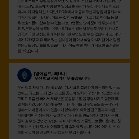
는데 하루하루 정말 즐겁게 보낸 것 같네요. 우선 캠프에서 매일매일 안
내데스크옆 보드에 차량 운행 일정표를 게시해 두십니다. 사실 베트남
택시비가 저렴하긴 하지만 LGO측에서 제공해주신 차량을 이용해서 여
기저기 맛집이나, 시장, 마트 등 잘 이동했습니다. 그리고 아이들 등교
후 보호자들이 참여할 수 있는 프로그램들도 많이 준비해 주셨더라구
요. 많은분들이 골프레슨이나 요가를 신청해서 운동도 꾸준히 하시고
영국,미국인 선생님들과 1대1 원어민 수업도 할 수 있었습니다. 또 다낭
내에 LGO랑 제휴 되어 있는 업체들이 많아서 식당,마사지샵 에서 할인
받은것도 정말 쏠쏠 했었습니다. 아이들 뿐만 아니라 저또한 즐거웠던
캠프였습니다.
[영어캠프]
배O나 |
우선 학교 자체가 너무 좋았습니다.
우선 학교 자체가 너무 좋았습니다. 시설도 깔끔하며 정돈되어 있는 느
낌이고, 규모는 크지 않지만 모든 공간이 알차게 구성되어 있었습니다.
그리고 요즘 한국에서 저학년은 운동장 수업을 경험하기도 힘든데 매
일 쉬는시간, 점심시간에 놀이터에서 뛰어놀고 수업들도 활동적인게
많아서 아이들이 재미 없을수가 없었네요. 외국인 친구들과의 수업도
걱정했지만 선생님께서 골고루 섞어서 팀도 만들어주시고 해서 금방
친해 질 수 있었던 것 같습니다. 마지막주엔 스쿨링으로 들어온 대만 친
구와 너무 친해져서 헤어질때 정말 슬퍼 했었습니다. 아이에게 너무 소
중한 시간이 된것 같아 다낭캠프 너무 감사합니다.