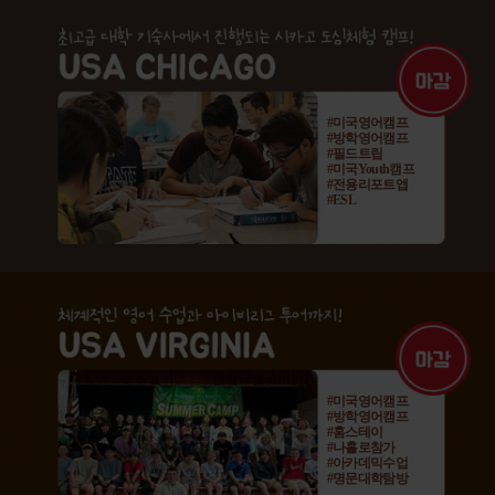
#미국영어캠프
#방학영어캠프
#필드트립
#미국Youth캠프
#전용리포트앱
#ESL
#미국영어캠프
#방학영어캠프
#홈스테이
#나홀로참가
#아카데믹수업
#명문대학탐방