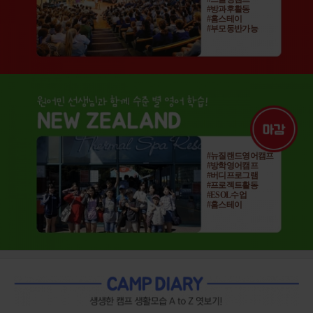
#방과후활동
#홈스테이
#부모동반가능
#뉴질랜드영어캠프
#방학영어캠프
#버디프로그램
#프로젝트활동
#ESOL수업
#홈스테이