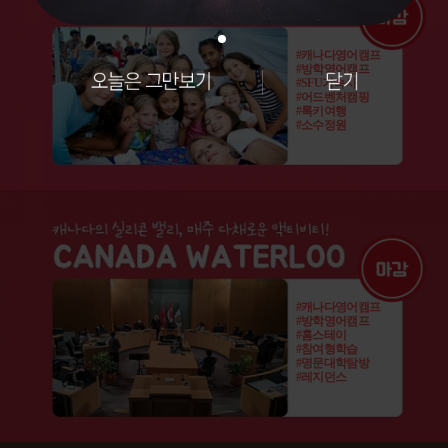
#캐나다영어캠프
#방학영어캠프
#SFU기숙사
#어드벤처캠핑
#록키여행
#소수정원
#캐나다영어캠프
#방학영어캠프
#홈스테이
#참여형학습
#명문대학탐방
#레지던스