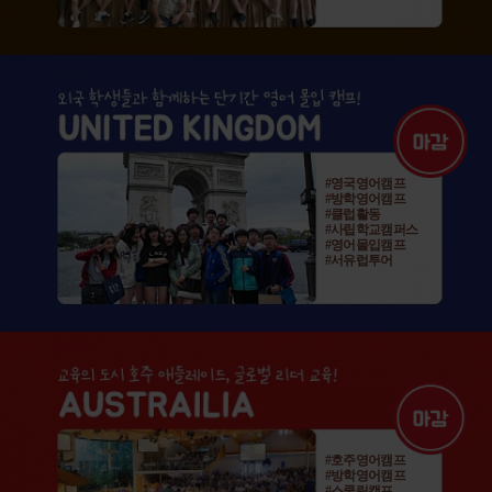
#영국영어캠프
#방학영어캠프
#클럽활동
#사립학교캠퍼스
#영어몰입캠프
#서유럽투어
#호주영어캠프
#방학영어캠프
#스쿨링캠프