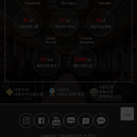
Educational
The Largest
Specialist
30
17
18
년+
개
년
교육전문그룹
국내최다센터
평균상담경력
Global
Oversea
Network
Institutions
24
2,600
개국
개+
해외네트워크
해외교육기관
대한민국
대한민국
2년연속
교육산업
대표우수기업인증
서비스 만족 대상
유학부분 대상
㈜매경IC 감자유학 대표 민준기