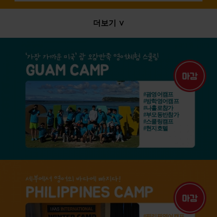
더보기 ∨
#괌영어캠프
#방학영어캠프
#나홀로참가
#부모동반참가
#스쿨링캠프
#현지호텔
#필리핀영어캠프