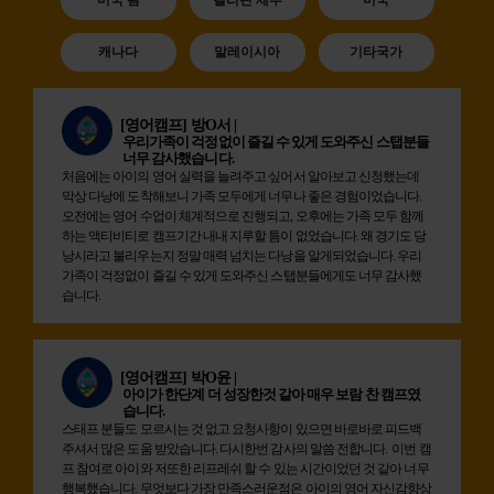
캐나다
말레이시아
기타국가
[영어캠프]
방O서 |
우리가족이 걱정없이 즐길 수 있게 도와주신 스탭분들
너무 감사했습니다.
처음에는 아이의 영어 실력을 늘려주고 싶어서 알아보고 신청했는데
막상 다낭에 도착해보니 가족 모두에게 너무나 좋은 경험이었습니다.
오전에는 영어 수업이 체계적으로 진행되고, 오후에는 가족 모두 함께
하는 액티비티로 캠프기간 내내 지루할 틈이 없었습니다. 왜 경기도 당
낭시라고 불리우는지 정말 매력 넘치는 다낭을 알게되었습니다. 우리
가족이 걱정없이 즐길 수 있게 도와주신 스탭분들에게도 너무 감사했
습니다.
[영어캠프]
박O윤 |
아이가 한단계 더 성장한것 같아 매우 보람 찬 캠프였
습니다.
스태프 분들도 모르시는 것 없고 요청사항이 있으면 바로바로 피드백
주셔서 많은 도움 받았습니다. 다시한번 감사의 말씀 전합니다. 이번 캠
프 참여로 아이와 저또한 리프레쉬 할 수 있는 시간이었던 것 같아 너무
행복했습니다. 무엇보다 가장 만족스러운점은 아이의 영어 자신감향상