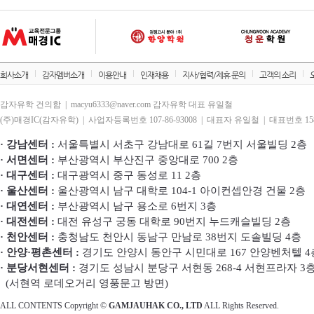
회사소개
감자멤버소개
이용안내
인재채용
지사/협력/제휴 문의
고객의 소리
감자유학 건의함 | macyu6333@naver.com 감자유학 대표 유일철
(주)매경IC(감자유학) | 사업자등록번호 107-86-93008 | 대표자 유일철 | 대표번호 1588
· 강남센터 :
서울특별시 서초구 강남대로 61길 7번지 서울빌딩 2층
· 서면센터 :
부산광역시 부산진구 중앙대로 700 2층
· 대구센터 :
대구광역시 중구 동성로 11 2층
· 울산센터 :
울산광역시 남구 대학로 104-1 아이컨셉안경 건물 2층
· 대연센터 :
부산광역시 남구 용소로 6번지 3층
· 대전센터 :
대전 유성구 궁동 대학로 90번지 누드캐슬빌딩 2층
· 천안센터 :
충청남도 천안시 동남구 만남로 38번지 도솔빌딩 4층
· 안양·평촌센터 :
경기도 안양시 동안구 시민대로 167 안양벤처텔 4
· 분당서현센터 :
경기도 성남시 분당구 서현동 268-4 서현프라자 3
(서현역 로데오거리 영풍문고 방면)
ALL CONTENTS Copyright ©
GAMJAUHAK CO., LTD
ALL Rights Reserved.