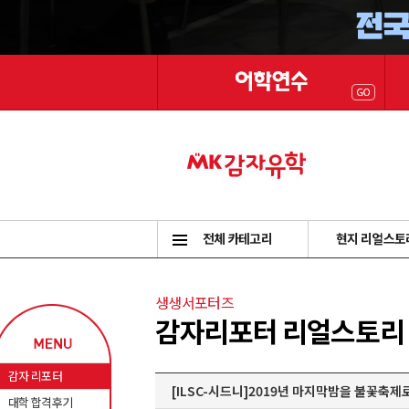
전체 카테고리
현지 리얼스토
생생서포터즈
감자리포터 리얼스토리
감자 리포터
[ILSC-시드니]2019년 마지막밤을 불꽃축제
대학 합격후기