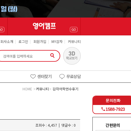
회사소개
|
로그인
|
회원가입
|
MY감자
|
커뮤니티
센터찾기
무료상담
HOME
커뮤니티
감자어학연수후기
문의전화
1588-7923
간편문의
조회수 : 4,457 | 댓글수 : 0