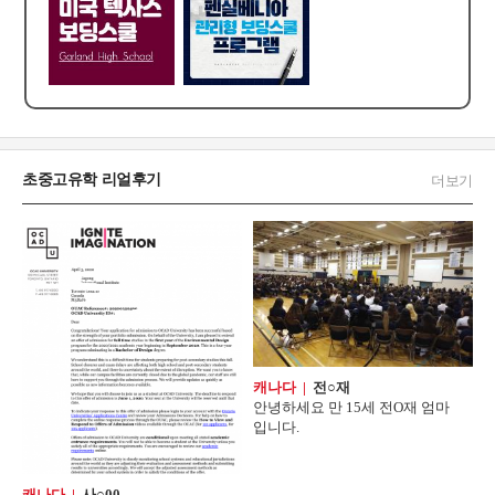
초중고유학 리얼후기
더보기
캐나다 |
전○재
안녕하세요 만 15세 전O재 엄마
입니다.
캐나다 |
사○00