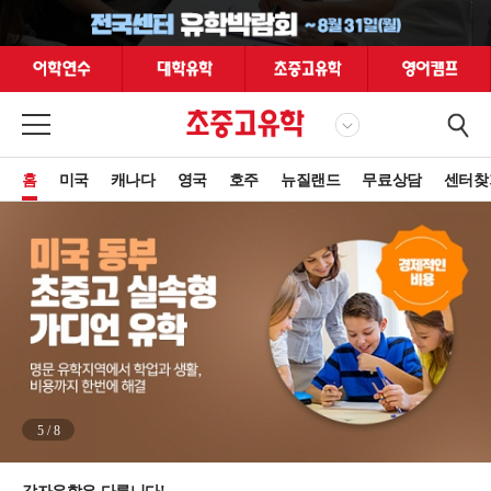
홈
미국
캐나다
영국
호주
뉴질랜드
무료상담
센터찾
5
/
8