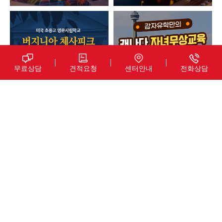
무료상담
견적요청
센터안내
전화상담
안심유학의 기준! 감자유학
30년 전통
국내 최다
베테랑
해외지사
교육그룹
센터운영
상담자
운영