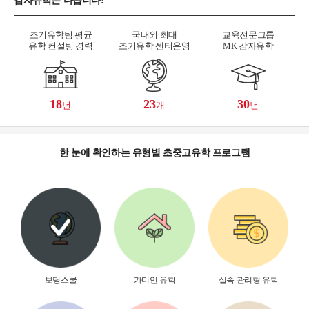
감자유학은 다릅니다!
조기유학팀 평균
국내외 최대
교육전문그룹
유학 컨설팅 경력
조기유학 센터운영
MK 감자유학
18
23
30
년
개
년
한 눈에 확인하는 유형별 초중고유학 프로그램
보딩스쿨
가디언 유학
실속 관리형 유학