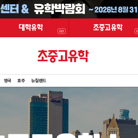
영국
호주
뉴질랜드