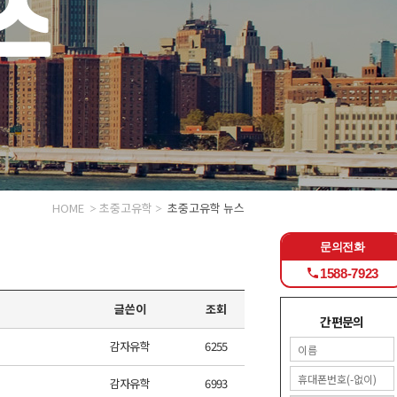
HOME
초중고유학
초중고유학 뉴스
문의전화
1588-7923
글쓴이
조회
간편문의
감자유학
6255
감자유학
6993