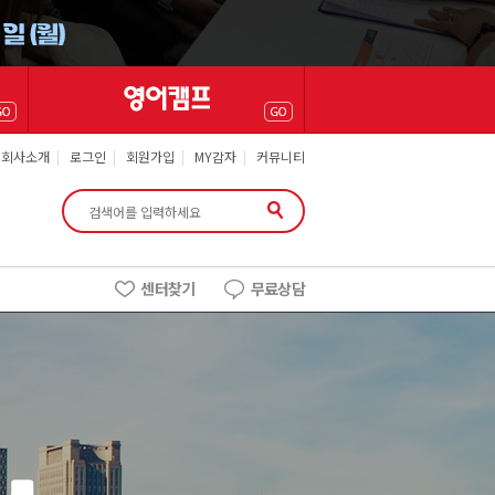
회사소개
|
로그인
|
회원가입
|
MY감자
|
커뮤니티
센터찾기
무료상담