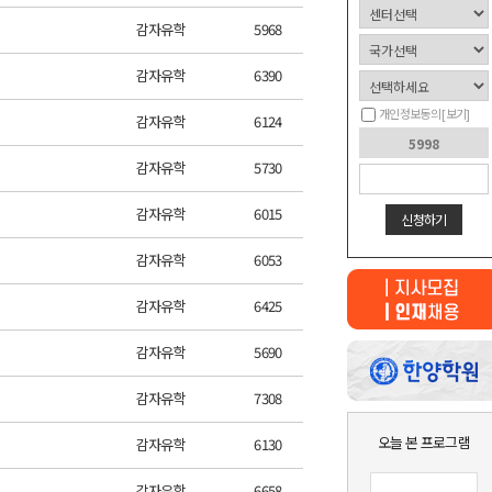
감자유학
5968
감자유학
6390
개인정보동의
[보기]
감자유학
6124
감자유학
5730
감자유학
6015
신청하기
감자유학
6053
감자유학
6425
감자유학
5690
최근 본
감자유학
7308
상품이 없습니다.
오늘 본 프로그램
감자유학
6130
감자유학
6658