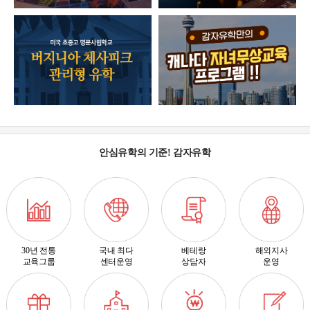
안심유학의 기준! 감자유학
30년 전통
국내 최다
베테랑
해외지사
교육그룹
센터운영
상담자
운영