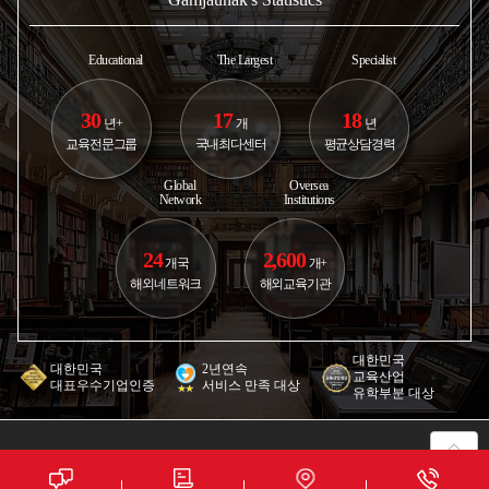
Educational
The Largest
Specialist
30
17
18
년+
개
년
교육전문그룹
국내최다센터
평균상담경력
Global
Oversea
Network
Institutions
24
2,600
개국
개+
해외네트워크
해외교육기관
대한민국
대한민국
2년연속
교육산업
대표우수기업인증
서비스 만족 대상
유학부분 대상