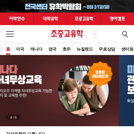
홈
미국
캐나다
영국
호주
뉴질랜드
무료상담
센터찾
4
/
8