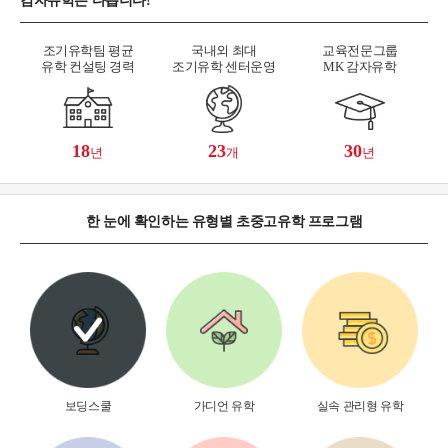
감자유학은 다릅니다!
조기유학팀 평균
국내외 최대
교육전문그룹
유학 컨설팅 경력
조기유학 센터운영
MK 감자유학
18
23
30
년
개
년
한 눈에 확인하는 유형별 초중고유학 프로그램
보딩스쿨
가디언 유학
실속 관리형 유학