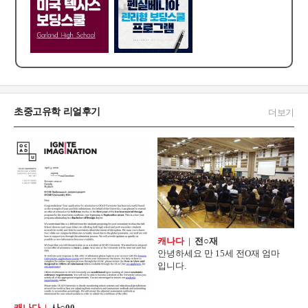
초중고유학 리얼후기
더보기
캐나다 |
전○재
안녕하세요 만 15세 전O재 엄마
입니다.
캐나다 |
사○00